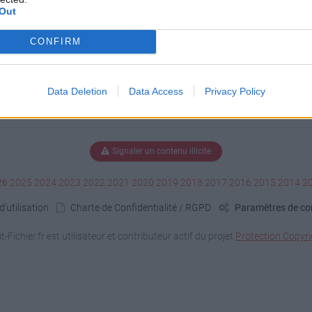
Out
CONFIRM
Data Deletion
Data Access
Privacy Policy
Signaler un contenu illicite
26
2025
2024
2023
2022
2021
2020
2019
2018
2017
2016
2015
2014
2
'utilisation
Charte de Confidentialité / RGPD
Paramètres de con
it-Fichier.fr est utilisateur et contributeur actif du projet
Protection Copyri