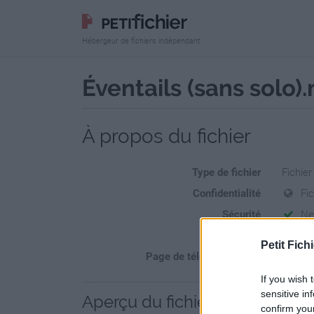
Hébergeur de fichiers indépendant
Éventails (sans solo)
À propos du fichier
Type de fichier
Fichie
Confidentialité
Fi
Sécurité
Ne
Statistiques
La prés
Petit Fichi
Page de téléchargement
https:/
If you wish 
sensitive in
Aperçu du fichier
confirm you