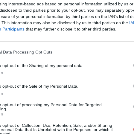
eing interest-based ads based on personal information utilized by us or
disclosed to third parties prior to your opt-out. You may separately opt-
losure of your personal information by third parties on the IAB’s list of
. This information may also be disclosed by us to third parties on the
IA
Participants
that may further disclose it to other third parties.
ils (sans solo).mp3 sur le Web et les
l Data Processing Opt Outs
o opt-out of the Sharing of my personal data.
In
o opt-out of the Sale of my Personal Data.
In
ntails (sans solo).mp3
to opt-out of processing my Personal Data for Targeted
ing.
In
 solo).mp3
o opt-out of Collection, Use, Retention, Sale, and/or Sharing
ersonal Data that Is Unrelated with the Purposes for which it
lected.