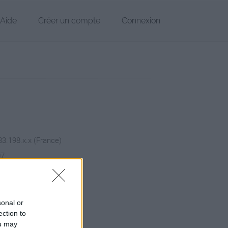
Aide
Créer un compte
Connexion
83.198.x.x (France)
07
hier
sonal or
ection to
ou may