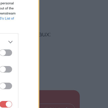
 personal
out of the
 downstream
B’s List of
 réseaux sociaux: