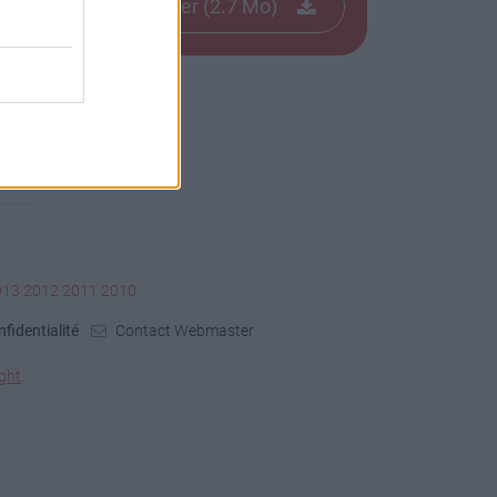
Télécharger le fichier (2.7 Mo)
013
2012
2011
2010
fidentialité
Contact Webmaster
ght
.