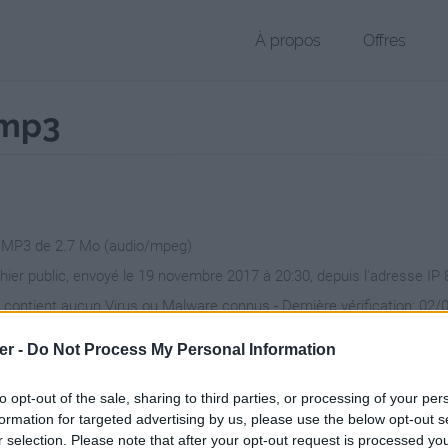
À propos
Offres
.mp3
r MP3 de 2.7 Mo (audio/mpeg)
chier public, envoyé le 19 novembre 2017 à 20:30, depuis l'adresse IP 
 contient aucun Virus ou Malware connus - Dernière vérification: 02/
ente page de téléchargement a été vue 750 fois depuis l'envoi du fic
er -
Do Not Process My Personal Information
/www.petit-fichier.fr/2017/11/19/ventails-sans-solo/
Copier
to opt-out of the sale, sharing to third parties, or processing of your per
formation for targeted advertising by us, please use the below opt-out s
r selection. Please note that after your opt-out request is processed y