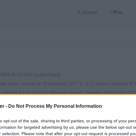
À propos
Offres
r MP3 de 10.2 Mo (audio/mpeg)
chier public, envoyé le 19 novembre 2017 à 13:11, depuis l'adresse IP 
 contient aucun Virus ou Malware connus - Dernière vérification: 02/
ente page de téléchargement a été vue 1017 fois depuis l'envoi du fi
er -
Do Not Process My Personal Information
/www.petit-fichier.fr/2017/11/19/final/
Copier
to opt-out of the sale, sharing to third parties, or processing of your per
formation for targeted advertising by us, please use the below opt-out s
r selection. Please note that after your opt-out request is processed y