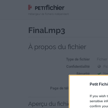
Hébergeur de fichiers indépendant
Final.mp3
À propos du fichier
Type de fichier
Fichie
Confidentialité
Fi
Sécurité
Ne
Statistiques
La prés
Petit Fichi
Page de téléchargement
https:/
If you wish 
sensitive in
Aperçu du fichier
confirm you