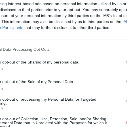
eing interest-based ads based on personal information utilized by us or
disclosed to third parties prior to your opt-out. You may separately opt-
losure of your personal information by third parties on the IAB’s list of
. This information may also be disclosed by us to third parties on the
IA
Participants
that may further disclose it to other third parties.
mp3 sur le Web et les réseaux sociau
l Data Processing Opt Outs
o opt-out of the Sharing of my personal data.
In
o opt-out of the Sale of my Personal Data.
In
al.mp3
to opt-out of processing my Personal Data for Targeted
ing.
In
o opt-out of Collection, Use, Retention, Sale, and/or Sharing
ersonal Data that Is Unrelated with the Purposes for which it
lected.