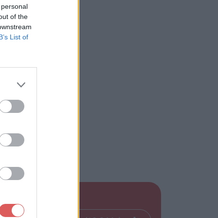
 personal
out of the
 downstream
B’s List of
x: