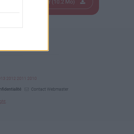
Télécharger le fichier (10.2 Mo)
013
2012
2011
2010
fidentialité
Contact Webmaster
ght
.