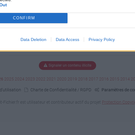
Out
CONFIRM
Data Deletion
Data Access
Privacy Policy
Signaler un contenu illicite
26
2025
2024
2023
2022
2021
2020
2019
2018
2017
2016
2015
2014
2
'utilisation
Charte de Confidentialité / RGPD
Paramètres de con
it-Fichier.fr est utilisateur et contributeur actif du projet
Protection Copyri