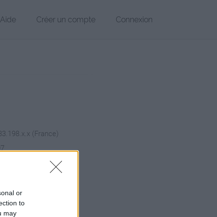
Aide
Créer un compte
Connexion
83.198.x.x (France)
07
chier
sonal or
ection to
ou may