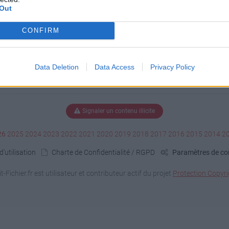
Out
CONFIRM
Data Deletion
Data Access
Privacy Policy
Signaler un contenu illicite
26
2025
2024
2023
2022
2021
2020
2019
2018
2017
2016
2015
2014
2
'utilisation
Charte de Confidentialité / RGPD
Paramètres de con
it-Fichier.fr est utilisateur et contributeur actif du projet
Protection Copyri