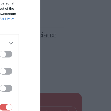
 personal
out of the
 downstream
B’s List of
es réseaux sociaux: