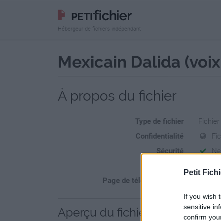
Hébergeur de fichiers indépendant
Mexicain Dalida (voi
À propos du fichier
Type de fichier
Fichie
Confidentialité
Fi
Sécurité
Ne
Statistiques
La prés
Petit Fichi
Page de téléchargement
https:/
If you wish 
sensitive in
Aperçu du fichier
confirm you