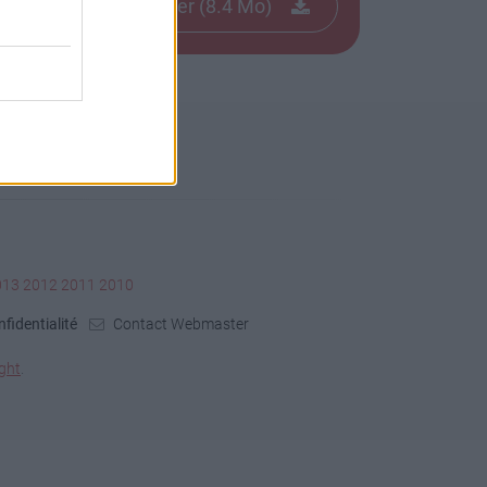
Télécharger le fichier (8.4 Mo)
013
2012
2011
2010
fidentialité
Contact Webmaster
ght
.