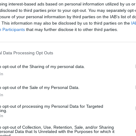
eing interest-based ads based on personal information utilized by us or
disclosed to third parties prior to your opt-out. You may separately opt-
losure of your personal information by third parties on the IAB’s list of
. This information may also be disclosed by us to third parties on the
IA
Participants
that may further disclose it to other third parties.
in Dalida (voix).mp3 sur le Web et l
l Data Processing Opt Outs
o opt-out of the Sharing of my personal data.
In
o opt-out of the Sale of my Personal Data.
In
icain Dalida (voix).mp3
to opt-out of processing my Personal Data for Targeted
ing.
In
 (voix).mp3
o opt-out of Collection, Use, Retention, Sale, and/or Sharing
ersonal Data that Is Unrelated with the Purposes for which it
lected.