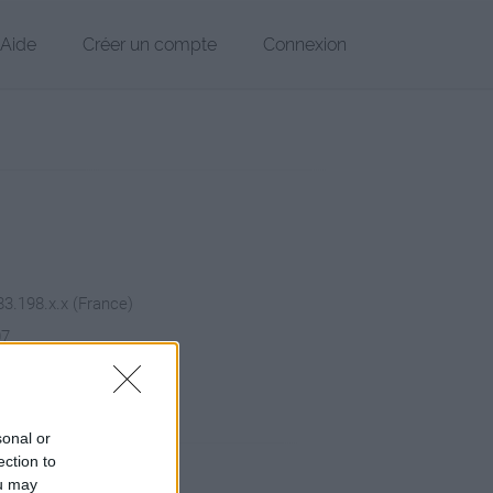
Aide
Créer un compte
Connexion
83.198.x.x (France)
07
hier
sonal or
ection to
ou may