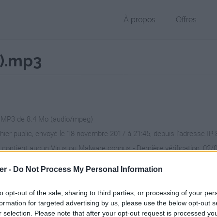
À propos
Offres
x).mp3
r MP3 de 8.4 Mo (audio/mpeg)
chier public, envoyé le 18 novembre 2017 à 21:45, depuis l'adresse IP 
 contient aucun Virus ou Malware connus - Dernière vérification: 02/
ente page de téléchargement a été vue 678 fois depuis l'envoi du fic
er -
Do Not Process My Personal Information
/www.petit-fichier.fr/2017/11/18/mexicain-dalida-voix/
Copier
to opt-out of the sale, sharing to third parties, or processing of your per
formation for targeted advertising by us, please use the below opt-out s
r selection. Please note that after your opt-out request is processed y