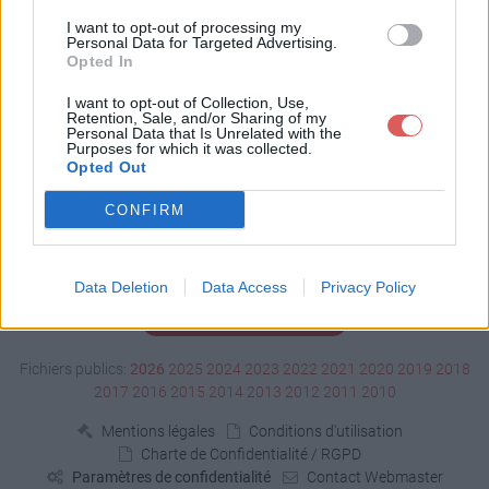
Télécharger ASV1.pdf
I want to opt-out of processing my
Personal Data for Targeted Advertising.
Opted In
Télécharger le fichier (387 Ko)
I want to opt-out of Collection, Use,
Retention, Sale, and/or Sharing of my
Personal Data that Is Unrelated with the
Purposes for which it was collected.
Opted Out
CONFIRM
Data Deletion
Data Access
Privacy Policy
Signaler un contenu illicite
Fichiers publics:
2026
2025
2024
2023
2022
2021
2020
2019
2018
2017
2016
2015
2014
2013
2012
2011
2010
Mentions légales
Conditions d'utilisation
Charte de Confidentialité / RGPD
Paramètres de confidentialité
Contact Webmaster