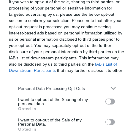
If you wish to opt-out of the sale, sharing to third parties, or
La présente page de téléchargement a été vue 930 fois depuis
processing of your personal or sensitive information for
l'envoi du fichier
targeted advertising by us, please use the below opt-out
section to confirm your selection. Please note that after your
Page de téléchargement
opt-out request is processed you may continue seeing
https://www.petit-fichier.fr/2017/11/16/asv1/
Copier
interest-based ads based on personal information utilized by
us or personal information disclosed to third parties prior to
your opt-out. You may separately opt-out of the further
Partager le fichier ASV1.pdf sur
disclosure of your personal information by third parties on the
le Web et les réseaux sociaux:
IAB’s list of downstream participants. This information may
also be disclosed by us to third parties on the
IAB’s List of
Downstream Participants
that may further disclose it to other
third parties.
Personal Data Processing Opt Outs
I want to opt-out of the Sharing of my
personal data.
Télécharger le fichier ASV1.pdf
Opted In
I want to opt-out of the Sale of my
Personal Data.
Opted In