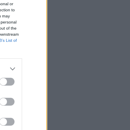
sonal or
ection to
ou may
 personal
out of the
 downstream
B’s List of
ciaux: