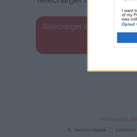
I want t
of my P
was col
Opted 
Télécharger IMG_9999.JPG
Fichiers publics:
20
Mentions légales
Conditions d