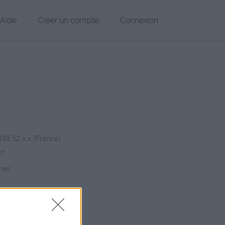
Aide
Créer un compte
Connexion
193.52.x.x (France)
07
hier