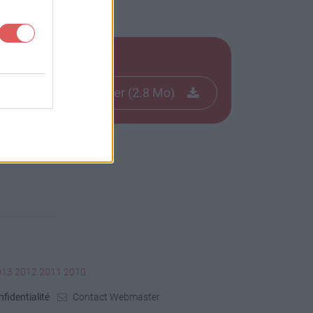
Télécharger le fichier (2.8 Mo)
013
2012
2011
2010
fidentialité
Contact Webmaster