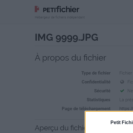
Hébergeur de fichiers indépendant
IMG 9999.JPG
À propos du fichier
Type de fichier
Fichie
Confidentialité
Fi
Sécurité
Ne
Statistiques
La prés
Page de téléchargement
https:
Petit Fichi
Aperçu du fichier