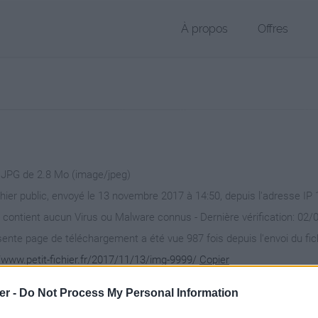
À propos
Offres
r JPG de 2.8 Mo (image/jpeg)
chier public, envoyé le 13 novembre 2017 à 14:50, depuis l'adresse IP 
 contient aucun Virus ou Malware connus - Dernière vérification: 02/
ente page de téléchargement a été vue 987 fois depuis l'envoi du fic
//www.petit-fichier.fr/2017/11/13/img-9999/
Copier
er -
Do Not Process My Personal Information