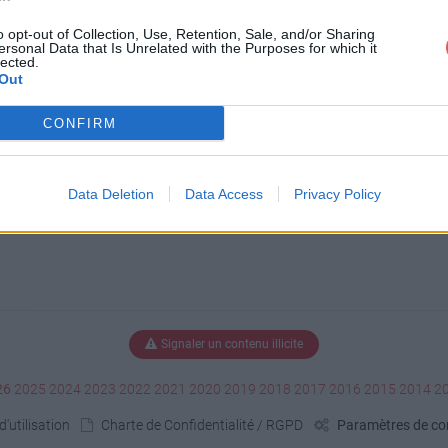
o opt-out of Collection, Use, Retention, Sale, and/or Sharing
ersonal Data that Is Unrelated with the Purposes for which it
lected.
Out
CONFIRM
Data Deletion
Data Access
Privacy Policy
Signaler un contenu illicite
26
2025
2024
2023
2022
2021
2020
2019
2018
2017
2016
2015
2014
2
'utilisation
Charte de Confidentialité / RGPD
Paramètres de con