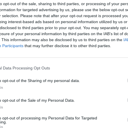
to opt-out of the sale, sharing to third parties, or processing of your per
formation for targeted advertising by us, please use the below opt-out s
r selection. Please note that after your opt-out request is processed y
eing interest-based ads based on personal information utilized by us or
disclosed to third parties prior to your opt-out. You may separately opt-
losure of your personal information by third parties on the IAB’s list of
. This information may also be disclosed by us to third parties on the
IA
Participants
that may further disclose it to other third parties.
l Data Processing Opt Outs
999.JPG sur le Web et les réseaux so
o opt-out of the Sharing of my personal data.
In
o opt-out of the Sale of my Personal Data.
In
to opt-out of processing my Personal Data for Targeted
ing.
G_9999.JPG
In