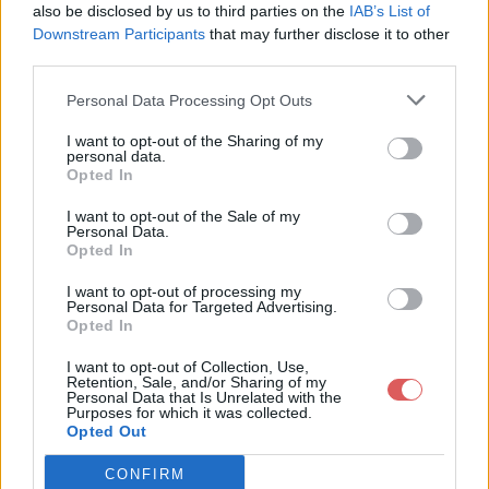
also be disclosed by us to third parties on the
IAB’s List of
Downstream Participants
that may further disclose it to other
third parties.
Personal Data Processing Opt Outs
Partager le fichier Blablaland -
I want to opt-out of the Sharing of my
personal data.
Datas.rar sur le Web et les
Opted In
réseaux sociaux:
I want to opt-out of the Sale of my
Personal Data.
Opted In
I want to opt-out of processing my
Personal Data for Targeted Advertising.
Opted In
I want to opt-out of Collection, Use,
Retention, Sale, and/or Sharing of my
Personal Data that Is Unrelated with the
Télécharger le fichier Blablaland
Purposes for which it was collected.
Opted Out
- Datas.rar
CONFIRM