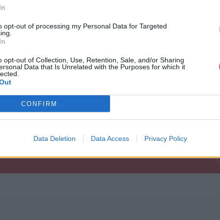
In
to opt-out of processing my Personal Data for Targeted
ing.
In
o opt-out of Collection, Use, Retention, Sale, and/or Sharing
ersonal Data that Is Unrelated with the Purposes for which it
lected.
jpg
Out
CONFIRM
Data Deletion
Data Access
Privacy Policy