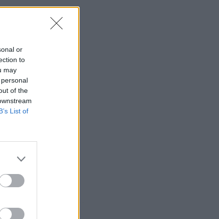
sonal or
ection to
ou may
 personal
out of the
 downstream
B’s List of