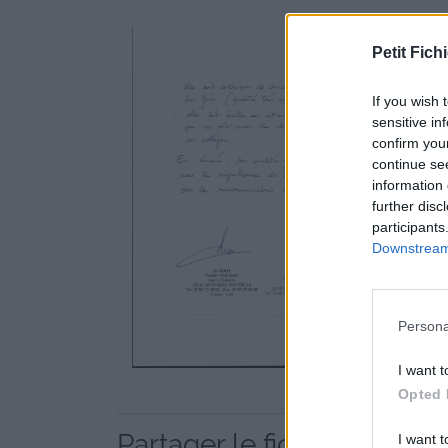
Petit Fichi
If you wish 
sensitive in
confirm you
continue se
information 
further disc
participants
Downstream 
Persona
I want t
Opted 
Partager le fichier 002.jp
I want t