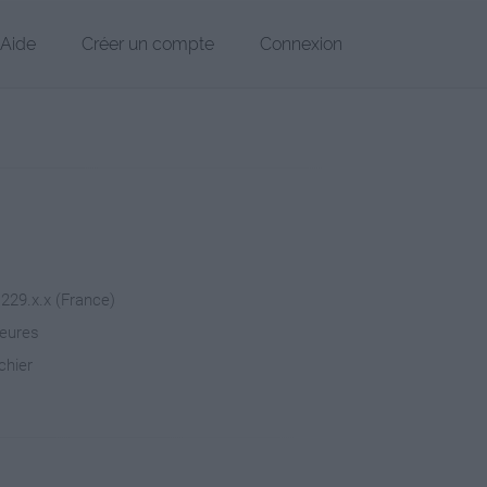
Aide
Créer un compte
Connexion
.229.x.x (France)
heures
chier