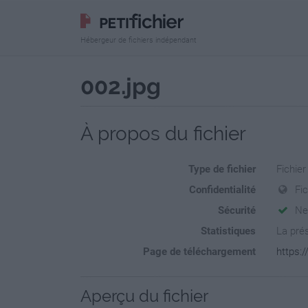
Hébergeur de fichiers indépendant
002.jpg
À propos du fichier
Type de fichier
Fichie
Confidentialité
Fi
Sécurité
Ne
Statistiques
La prés
Page de téléchargement
https:/
Aperçu du fichier