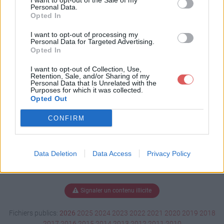
I want to opt-out of the Sale of my
our vous.rtf
Personal Data.
Opted In
I want to opt-out of processing my
Personal Data for Targeted Advertising.
Télécharger J'ai testé pour vous.rtf
Opted In
I want to opt-out of Collection, Use,
Retention, Sale, and/or Sharing of my
Personal Data that Is Unrelated with the
Télécharger le fichier (129 Mo)
Purposes for which it was collected.
Opted Out
CONFIRM
Data Deletion
Data Access
Privacy Policy
Signaler un contenu illicite
Fichiers publics:
2026
2025
2024
2023
2022
2021
2020
2019
2018
2017
2016
2015
2014
2013
2012
2011
2010