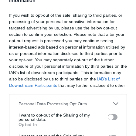
Information
La présente page de téléchargement a été vue 1001 fois depuis
l'envoi du fichier
If you wish to opt-out of the sale, sharing to third parties, or
processing of your personal or sensitive information for
Page de téléchargement
targeted advertising by us, please use the below opt-out
https://www.petit-fichier.fr/2017/10/22/j-ai-teste-pour-vous/
section to confirm your selection. Please note that after your
Copier
opt-out request is processed you may continue seeing
interest-based ads based on personal information utilized by
Partager le fichier J'ai testé pour
us or personal information disclosed to third parties prior to
your opt-out. You may separately opt-out of the further
vous.rtf sur le Web et les
disclosure of your personal information by third parties on the
IAB’s list of downstream participants. This information may
réseaux sociaux:
also be disclosed by us to third parties on the
IAB’s List of
Downstream Participants
that may further disclose it to other
third parties.
Personal Data Processing Opt Outs
I want to opt-out of the Sharing of my
personal data.
Opted In
Télécharger le fichier J'ai testé p