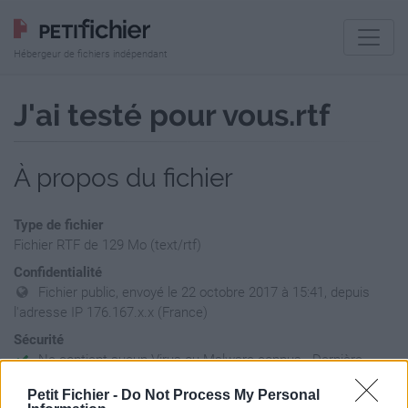
Hébergeur de fichiers indépendant
J'ai testé pour vous.rtf
À propos du fichier
Type de fichier
Fichier RTF de 129 Mo (text/rtf)
Confidentialité
Fichier public, envoyé le 22 octobre 2017 à 15:41, depuis
l'adresse IP 176.167.x.x (France)
Sécurité
Ne contient aucun Virus ou Malware connus - Dernière
vérification: 02/07
Petit Fichier -
Do Not Process My Personal
Statistiques