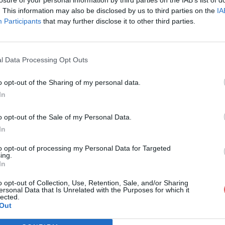
. This information may also be disclosed by us to third parties on the
IA
Participants
that may further disclose it to other third parties.
l Data Processing Opt Outs
o opt-out of the Sharing of my personal data.
In
MPLOI NTIC2 TSGE 23-10-2017.pdf
o opt-out of the Sale of my Personal Data.
In
TSGE 23-10-2017.pdf
to opt-out of processing my Personal Data for Targeted
ing.
In
o opt-out of Collection, Use, Retention, Sale, and/or Sharing
ersonal Data that Is Unrelated with the Purposes for which it
lected.
Out