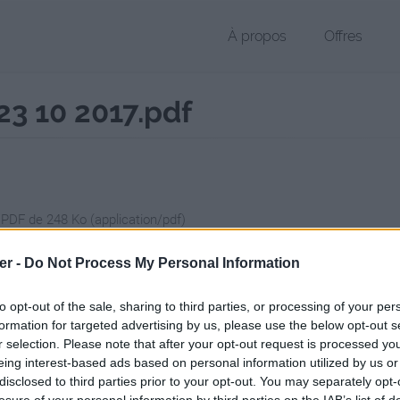
À propos
Offres
3 10 2017.pdf
 PDF de 248 Ko (application/pdf)
chier public, envoyé le 22 octobre 2017 à 14:29, depuis l'adresse IP 4
er -
Do Not Process My Personal Information
 contient aucun Virus ou Malware connus - Dernière vérification: hier
ente page de téléchargement a été vue 1255 fois depuis l'envoi du fi
to opt-out of the sale, sharing to third parties, or processing of your per
formation for targeted advertising by us, please use the below opt-out s
/www.petit-fichier.fr/2017/10/22/emploi-ntic2-tsge-23-10-2017/
Copie
r selection. Please note that after your opt-out request is processed y
eing interest-based ads based on personal information utilized by us or
I NTIC2 TSGE 23-10-2017.pdf sur le
disclosed to third parties prior to your opt-out. You may separately opt-
losure of your personal information by third parties on the IAB’s list of