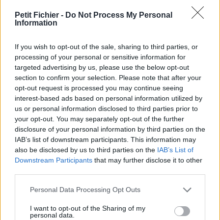
vérification: 6 heures
Petit Fichier -
Do Not Process My Personal
Statistiques
Information
La présente page de téléchargement a été vue 1024 fois depuis
l'envoi du fichier
If you wish to opt-out of the sale, sharing to third parties, or
Page de téléchargement
processing of your personal or sensitive information for
https://www.petit-fichier.fr/2017/10/15/09-rlv-livret-a-juin-juillet-
targeted advertising by us, please use the below opt-out
aout-ac/
section to confirm your selection. Please note that after your
Copier
opt-out request is processed you may continue seeing
interest-based ads based on personal information utilized by
us or personal information disclosed to third parties prior to
Partager le fichier 09 Rlv Livret A
your opt-out. You may separately opt-out of the further
disclosure of your personal information by third parties on the
juin_juillet_aout AC.pdf sur le
IAB’s list of downstream participants. This information may
Web et les réseaux sociaux:
also be disclosed by us to third parties on the
IAB’s List of
Downstream Participants
that may further disclose it to other
third parties.
Personal Data Processing Opt Outs
I want to opt-out of the Sharing of my
personal data.