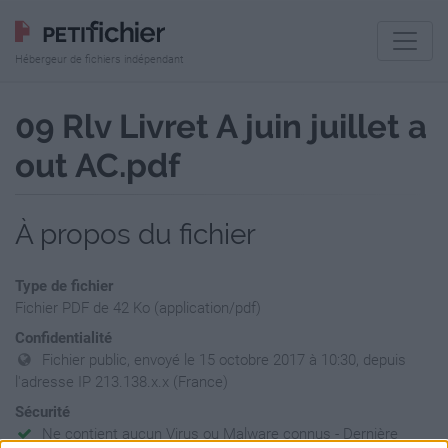
Hébergeur de fichiers indépendant
09 Rlv Livret A juin juillet a
out AC.pdf
À propos du fichier
Type de fichier
Fichier PDF de 42 Ko (application/pdf)
Confidentialité
Fichier public, envoyé le 15 octobre 2017 à 10:30, depuis
l'adresse IP 213.138.x.x (France)
Sécurité
Ne contient aucun Virus ou Malware connus - Dernière