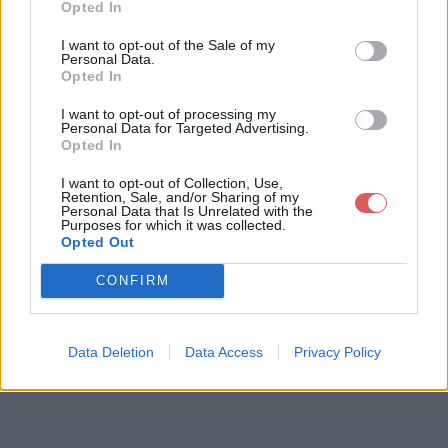
Opted In
Télécharger le fichier 09 Rlv Livr
I want to opt-out of the Sale of my
Personal Data.
et A juin_juillet_aout AC.pdf
Opted In
I want to opt-out of processing my
Personal Data for Targeted Advertising.
Opted In
Télécharger 09 Rlv Livret A juin_jui
I want to opt-out of Collection, Use,
llet_aout AC.pdf
Retention, Sale, and/or Sharing of my
Personal Data that Is Unrelated with the
Purposes for which it was collected.
Opted Out
Télécharger le fichier (42 Ko)
CONFIRM
Data Deletion
Data Access
Privacy Policy