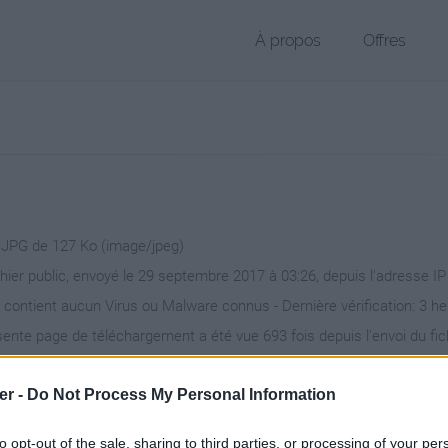
À propos
Offres
r JPG de 127 Ko (image/jpeg)
chier public, envoyé le 29 septembre 2017 à 03:26, depuis l'adresse IP
 contient aucun Virus ou Malware connus - Dernière vérification: 3 h
ente page de téléchargement a été vue 693 fois depuis l'envoi du fic
/www.petit-fichier.fr/2017/09/29/fond-bleu-3/
Copier
er -
Do Not Process My Personal Information
to opt-out of the sale, sharing to third parties, or processing of your per