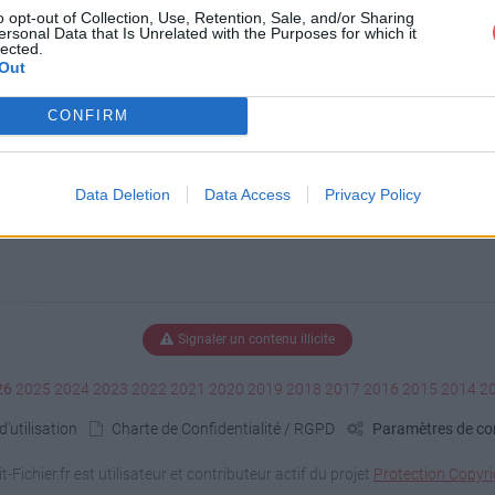
o opt-out of Collection, Use, Retention, Sale, and/or Sharing
ersonal Data that Is Unrelated with the Purposes for which it
G
lected.
Out
CONFIRM
Data Deletion
Data Access
Privacy Policy
Signaler un contenu illicite
26
2025
2024
2023
2022
2021
2020
2019
2018
2017
2016
2015
2014
2
'utilisation
Charte de Confidentialité / RGPD
Paramètres de con
it-Fichier.fr est utilisateur et contributeur actif du projet
Protection Copyri