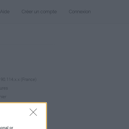
Aide
Créer un compte
Connexion
 90.114.x.x (France)
eures
hier
sonal or