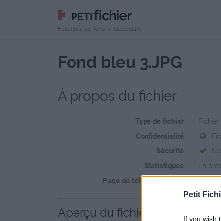
Hébergeur de fichiers indépendant
Fond bleu 3.JPG
À propos du fichier
Type de fichier
Fichie
Confidentialité
Fi
Sécurité
Ne
Statistiques
La prés
Page de téléchargement
https:/
Petit Fichi
Aperçu du fichier
If you wish 