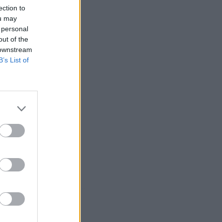
ection to
ou may
 personal
out of the
 downstream
B’s List of
sociaux: