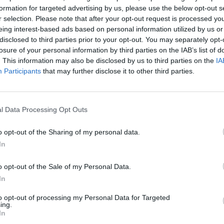
formation for targeted advertising by us, please use the below opt-out s
r selection. Please note that after your opt-out request is processed y
eing interest-based ads based on personal information utilized by us or
disclosed to third parties prior to your opt-out. You may separately opt-
losure of your personal information by third parties on the IAB’s list of
. This information may also be disclosed by us to third parties on the
IA
Participants
that may further disclose it to other third parties.
l Data Processing Opt Outs
leu 3.JPG sur le Web et les réseaux 
o opt-out of the Sharing of my personal data.
In
o opt-out of the Sale of my Personal Data.
In
to opt-out of processing my Personal Data for Targeted
d bleu 3.JPG
ing.
In