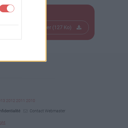
Télécharger le fichier (127 Ko)
013
2012
2011
2010
fidentialité
Contact Webmaster
ght
.