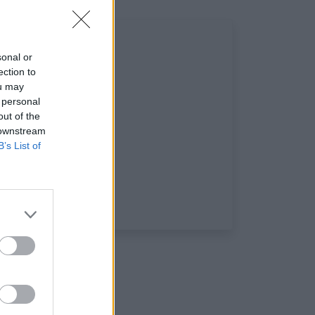
sonal or
ection to
ou may
 personal
out of the
 downstream
B’s List of