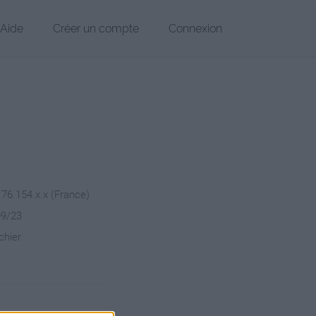
Aide
Créer un compte
Connexion
176.154.x.x (France)
09/23
chier