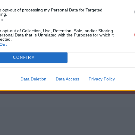
267_7fa9dc55_orig.png

to opt-out of processing my Personal Data for Targeted
28d_7d7ab4f9_orig.jpg

ing.
290_d175bb49_orig.jpg

In
297_5d6584ae_orig.jpg

2d2_d6b76c82_orig.png

o opt-out of Collection, Use, Retention, Sale, and/or Sharing
2d4_26764039_orig.png

ersonal Data that Is Unrelated with the Purposes for which it
0.rar
lected.
Out
CONFIRM
Data Deletion
Data Access
Privacy Policy