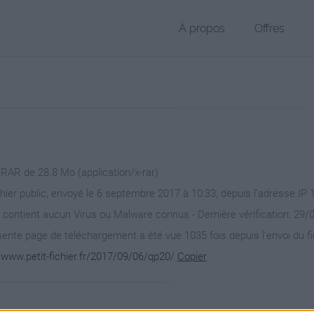
À propos
Offres
 RAR de 28.8 Mo (application/x-rar)
chier public, envoyé le 6 septembre 2017 à 10:33, depuis l'adresse IP 
 contient aucun Virus ou Malware connus - Dernière vérification: 29/
ente page de téléchargement a été vue 1035 fois depuis l'envoi du fi
/www.petit-fichier.fr/2017/09/06/qp20/
Copier