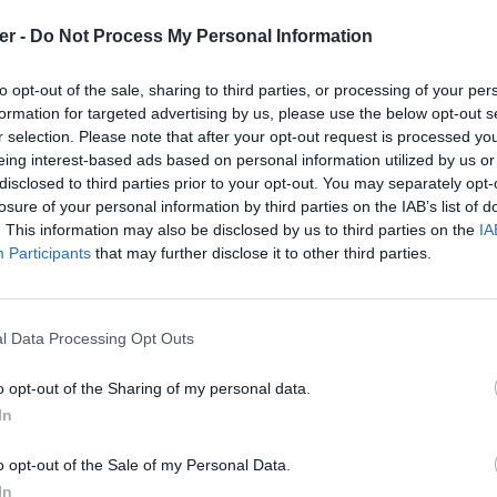
er -
Do Not Process My Personal Information
to opt-out of the sale, sharing to third parties, or processing of your per
formation for targeted advertising by us, please use the below opt-out s
r selection. Please note that after your opt-out request is processed y
eing interest-based ads based on personal information utilized by us or
disclosed to third parties prior to your opt-out. You may separately opt-
losure of your personal information by third parties on the IAB’s list of
. This information may also be disclosed by us to third parties on the
IA
Participants
that may further disclose it to other third parties.
l Data Processing Opt Outs
aed_926f42fd_orig.png

af5_472d8430_orig.png

b04_f264b887_orig.png

o opt-out of the Sharing of my personal data.
b09_469ec594_orig.png

In
b0c_c52325f6_orig.png

ar sur le Web et les réseaux sociaux:
b15_7dbe4156_orig.png

b16_b6fbd23d_orig.png

o opt-out of the Sale of my Personal Data.
b34_afe96918_orig.png

In
24d_c5204d67_orig.png
