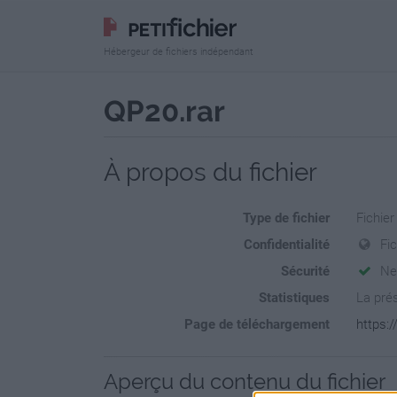
Hébergeur de fichiers indépendant
QP20.rar
À propos du fichier
Type de fichier
Fichier
Confidentialité
Fi
Sécurité
Ne
Statistiques
La prés
Page de téléchargement
https:/
Aperçu du contenu du fichier