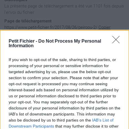
La présente page de téléchargement a été vue 1101 fois depuis
l'envoi du fichier
Page de téléchargement
https://www.petit-fichier.fr/2017/08/26/peiroou-2/
Copier
Petit Fichier -
Do Not Process My Personal
Aperçu du fichier
Information
If you wish to opt-out of the sale, sharing to third parties, or
processing of your personal or sensitive information for
targeted advertising by us, please use the below opt-out
section to confirm your selection. Please note that after your
opt-out request is processed you may continue seeing
interest-based ads based on personal information utilized by
us or personal information disclosed to third parties prior to
your opt-out. You may separately opt-out of the further
disclosure of your personal information by third parties on the
IAB’s list of downstream participants. This information may
also be disclosed by us to third parties on the
IAB’s List of
Downstream Participants
that may further disclose it to other