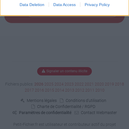
Data Deletion
Data Access
Privacy Policy
Télécharger le fichier (2.2 Mo)
Signaler un contenu illicite
Fichiers publics:
2026
2025
2024
2023
2022
2021
2020
2019
2018
2017
2016
2015
2014
2013
2012
2011
2010
Mentions légales
Conditions d'utilisation
Charte de Confidentialité / RGPD
Paramètres de confidentialité
Contact Webmaster
Petit-Fichier.fr est utilisateur et contributeur actif du projet