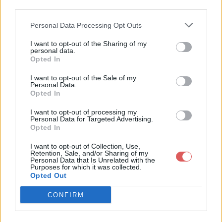
third parties.
Partager le fichier peiroou 2.jpg
Personal Data Processing Opt Outs
sur le Web et les réseaux
I want to opt-out of the Sharing of my
personal data.
sociaux:
Opted In
I want to opt-out of the Sale of my
Personal Data.
Opted In
I want to opt-out of processing my
Personal Data for Targeted Advertising.
Opted In
Télécharger le fichier peiroou 2.j
I want to opt-out of Collection, Use,
Retention, Sale, and/or Sharing of my
pg
Personal Data that Is Unrelated with the
Purposes for which it was collected.
Opted Out
CONFIRM
Télécharger peiroou 2.jpg