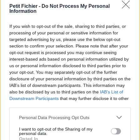
Petit Fichier -
Do Not Process My Personal
La présente page de téléchargement a été vue 1003 fois depuis
Information
l'envoi du fichier
Page de téléchargement
If you wish to opt-out of the sale, sharing to third parties, or
https://www.petit-fichier.fr/2017/08/25/ferme/
Copier
processing of your personal or sensitive information for
targeted advertising by us, please use the below opt-out
section to confirm your selection. Please note that after your
Aperçu du fichier
opt-out request is processed you may continue seeing
interest-based ads based on personal information utilized by
us or personal information disclosed to third parties prior to
your opt-out. You may separately opt-out of the further
disclosure of your personal information by third parties on the
IAB’s list of downstream participants. This information may
also be disclosed by us to third parties on the
IAB’s List of
Partager le fichier ferme.mp3 sur
Downstream Participants
that may further disclose it to other
third parties.
le Web et les réseaux sociaux:
Personal Data Processing Opt Outs
I want to opt-out of the Sharing of my
personal data.
Opted In