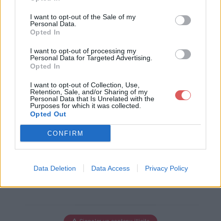
I want to opt-out of the Sale of my
Personal Data.
Opted In
Télécharger le fichier ferme.mp3
I want to opt-out of processing my
Personal Data for Targeted Advertising.
Opted In
Télécharger ferme.mp3
I want to opt-out of Collection, Use,
Retention, Sale, and/or Sharing of my
Personal Data that Is Unrelated with the
Purposes for which it was collected.
Opted Out
Télécharger le fichier (53 Ko)
CONFIRM
Data Deletion
Data Access
Privacy Policy