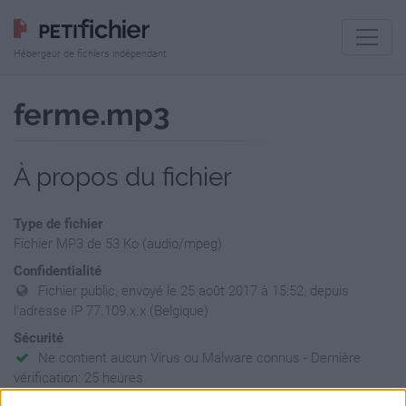
Hébergeur de fichiers indépendant
ferme.mp3
À propos du fichier
Type de fichier
Fichier MP3 de 53 Ko (audio/mpeg)
Confidentialité
Fichier public, envoyé le 25 août 2017 à 15:52, depuis
l'adresse IP 77.109.x.x (Belgique)
Sécurité
Ne contient aucun Virus ou Malware connus - Dernière
vérification: 25 heures
Statistiques