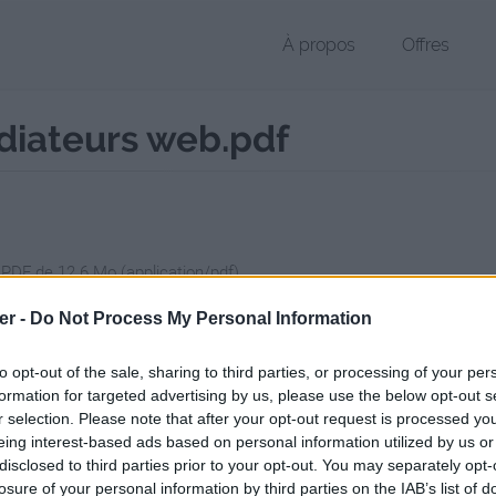
À propos
Offres
édiateurs web.pdf
 PDF de 12.6 Mo (application/pdf)
chier public, envoyé le 24 août 2017 à 10:23, depuis l'adresse IP 90.57
er -
Do Not Process My Personal Information
 contient aucun Virus ou Malware connus - Dernière vérification: 02/
ente page de téléchargement a été vue 1163 fois depuis l'envoi du fi
to opt-out of the sale, sharing to third parties, or processing of your per
formation for targeted advertising by us, please use the below opt-out s
/www.petit-fichier.fr/2017/08/24/livret-portrait-de-mediateurs-web/
Co
r selection. Please note that after your opt-out request is processed y
eing interest-based ads based on personal information utilized by us or
disclosed to third parties prior to your opt-out. You may separately opt-
 Portrait de médiateurs web.pdf sur 
losure of your personal information by third parties on the IAB’s list of