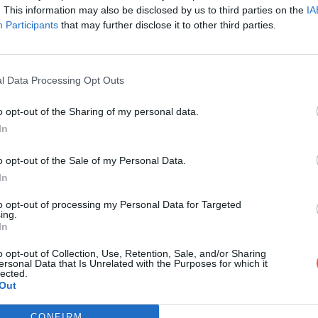
. This information may also be disclosed by us to third parties on the
IA
Participants
that may further disclose it to other third parties.
l Data Processing Opt Outs
o opt-out of the Sharing of my personal data.
In
ret Portrait de médiateurs web.pdf
o opt-out of the Sale of my Personal Data.
In
 de médiateurs web.pdf
to opt-out of processing my Personal Data for Targeted
ing.
In
o opt-out of Collection, Use, Retention, Sale, and/or Sharing
ersonal Data that Is Unrelated with the Purposes for which it
lected.
Out
CONFIRM