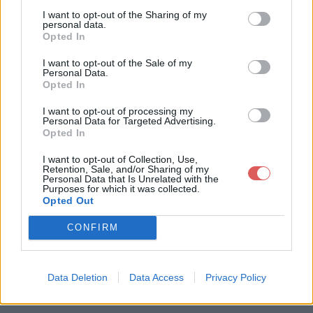
I want to opt-out of the Sharing of my
personal data.
Opted In
I want to opt-out of the Sale of my
Personal Data.
Opted In
Télécharger le fichier zogzog2 1.
I want to opt-out of processing my
Personal Data for Targeted Advertising.
png
Opted In
I want to opt-out of Collection, Use,
Retention, Sale, and/or Sharing of my
Personal Data that Is Unrelated with the
Purposes for which it was collected.
Télécharger zogzog2 1.png
Opted Out
CONFIRM
Télécharger le fichier (103 Ko)
Data Deletion
Data Access
Privacy Policy