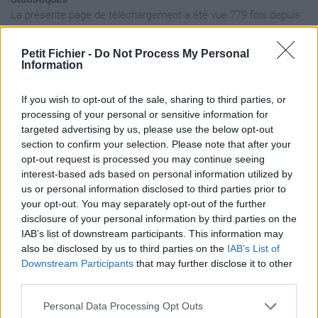
La présente page de téléchargement a été vue 779 fois depuis
l'envoi du fichier
Page de téléchargement
Petit Fichier -
Do Not Process My Personal
Information
https://www.petit-fichier.fr/2017/08/21/zogzog2-1/
Copier
If you wish to opt-out of the sale, sharing to third parties, or
Aperçu du fichier
processing of your personal or sensitive information for
targeted advertising by us, please use the below opt-out
section to confirm your selection. Please note that after your
opt-out request is processed you may continue seeing
interest-based ads based on personal information utilized by
us or personal information disclosed to third parties prior to
your opt-out. You may separately opt-out of the further
disclosure of your personal information by third parties on the
IAB’s list of downstream participants. This information may
also be disclosed by us to third parties on the
IAB’s List of
Partager le fichier zogzog2 1.png
Downstream Participants
that may further disclose it to other
sur le Web et les réseaux
third parties.
sociaux:
Personal Data Processing Opt Outs