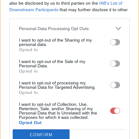
also be disclosed by us to third parties on the
IAB’s List of
Downstream Participants
that may further disclose it to other
third parties.
Personal Data Processing Opt Outs
Partager le fichier
I want to opt-out of the Sharing of my
personal data.
yolobrain2.0.zip sur le Web et
Opted In
les réseaux sociaux:
I want to opt-out of the Sale of my
Personal Data.
Opted In
I want to opt-out of processing my
Personal Data for Targeted Advertising.
Opted In
I want to opt-out of Collection, Use,
Retention, Sale, and/or Sharing of my
Personal Data that Is Unrelated with the
Télécharger le fichier yolobrain2.
Purposes for which it was collected.
Opted Out
0.zip
CONFIRM