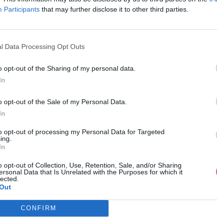
Participants
that may further disclose it to other third parties.
l Data Processing Opt Outs
o opt-out of the Sharing of my personal data.
docs pays.pdf
In
o opt-out of the Sale of my Personal Data.
In
df
to opt-out of processing my Personal Data for Targeted
ing.
In
o opt-out of Collection, Use, Retention, Sale, and/or Sharing
ersonal Data that Is Unrelated with the Purposes for which it
lected.
Out
CONFIRM