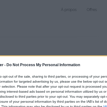
À propos
Offres
 PDF de 155 Ko (application/pdf)
er -
Do Not Process My Personal Information
chier public, envoyé le 13 août 2017 à 01:10, depuis l'adresse IP 176.1
 contient aucun Virus ou Malware connus - Dernière vérification: hier
to opt-out of the sale, sharing to third parties, or processing of your per
ente page de téléchargement a été vue 1468 fois depuis l'envoi du fi
formation for targeted advertising by us, please use the below opt-out s
r selection. Please note that after your opt-out request is processed y
//www.petit-fichier.fr/2017/08/13/p4-docs-pays/
Copier
eing interest-based ads based on personal information utilized by us or
disclosed to third parties prior to your opt-out. You may separately opt-
losure of your personal information by third parties on the IAB’s list of
s pays.pdf sur le Web et les réseaux
. This information may also be disclosed by us to third parties on the
IA