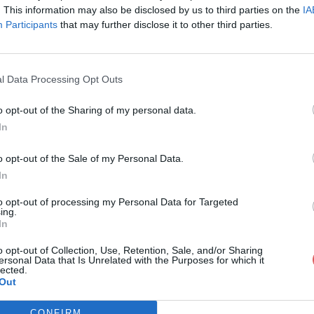
. This information may also be disclosed by us to third parties on the
IA
Participants
that may further disclose it to other third parties.
l Data Processing Opt Outs
o opt-out of the Sharing of my personal data.
In
rad Le Journal du Dimanche 13 Aot 2
o opt-out of the Sale of my Personal Data.
In
al du Dimanche 13 Aot 2017.pdf
to opt-out of processing my Personal Data for Targeted
ing.
In
o opt-out of Collection, Use, Retention, Sale, and/or Sharing
ersonal Data that Is Unrelated with the Purposes for which it
lected.
Out
CONFIRM