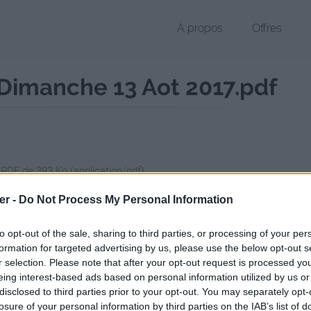
À propos
Offres
 Dimanche 13 Aot 2017.pdf
 PDF de 393 Ko (application/pdf)
chier public, envoyé le 13 août 2017 à 18:18, depuis l'adresse IP 90.66
er -
Do Not Process My Personal Information
 contient aucun Virus ou Malware connus - Dernière vérification: 02/
ente page de téléchargement a été vue 901 fois depuis l'envoi du fic
to opt-out of the sale, sharing to third parties, or processing of your per
formation for targeted advertising by us, please use the below opt-out s
/www.petit-fichier.fr/2017/08/13/altrad-le-journal-du-dimanche-13-aot
r selection. Please note that after your opt-out request is processed y
eing interest-based ads based on personal information utilized by us or
disclosed to third parties prior to your opt-out. You may separately opt-
 Le Journal du Dimanche 13 Aot 2017.
losure of your personal information by third parties on the IAB’s list of