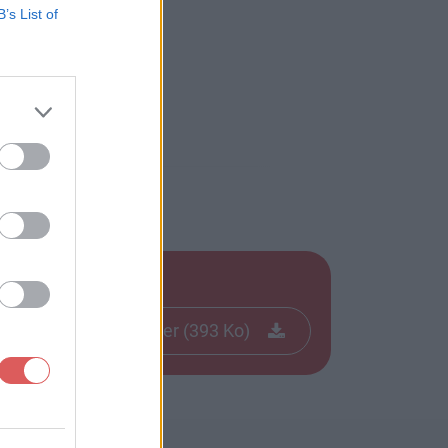
B’s List of
017.pdf
Télécharger le fichier (393 Ko)