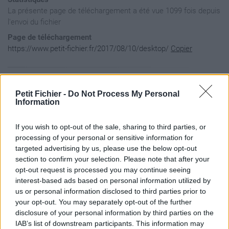
La présente page de téléchargement a été vue 1099 fois depuis
l'envoi du fichier
Page de téléchargement
https://www.petit-fichier.fr/2017/08/10/desktop/
Copier
Aperçu du contenu du fichier
Petit Fichier -
Do Not Process My Personal
Information
Archive: / 2017 / 08 / 10 / desktop / desktop.zip

If you wish to opt-out of the sale, sharing to third parties, or
Taille de l'archive: 568691 octets, nombre de fichiers et ré
-rw-a--     3.1 fat  3418650 bx defN 17-Jul-13 14:42 pvpro_a
processing of your personal or sensitive information for
-rw-a--     3.1 fat    42045 bx defN 17-Jul-13 14:42 pvpro_a
targeted advertising by us, please use the below opt-out
section to confirm your selection. Please note that after your
opt-out request is processed you may continue seeing
interest-based ads based on personal information utilized by
us or personal information disclosed to third parties prior to
your opt-out. You may separately opt-out of the further
disclosure of your personal information by third parties on the
IAB’s list of downstream participants. This information may