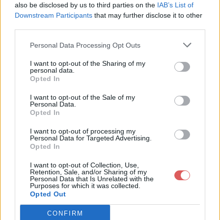
also be disclosed by us to third parties on the
IAB’s List of
Downstream Participants
that may further disclose it to other
third parties.
Personal Data Processing Opt Outs
Partager le fichier Desktop.zip
I want to opt-out of the Sharing of my
personal data.
sur le Web et les réseaux
Opted In
sociaux:
I want to opt-out of the Sale of my
Personal Data.
Opted In
I want to opt-out of processing my
Personal Data for Targeted Advertising.
Opted In
I want to opt-out of Collection, Use,
Retention, Sale, and/or Sharing of my
Personal Data that Is Unrelated with the
Télécharger le fichier Desktop.zi
Purposes for which it was collected.
Opted Out
p
CONFIRM