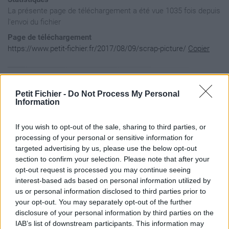
La présente page de téléchargement a été vue 1035 fois depuis
l'envoi du fichier
Page de téléchargement
https://www.petit-fichier.fr/2017/08/09/scrap-picture/
Copier
Aperçu du contenu du fichier
Petit Fichier -
Do Not Process My Personal
Information
Scrap-Picture / 1.fond1.png

If you wish to opt-out of the sale, sharing to third parties, or
Scrap-Picture / 10.barri?re.png

Scrap-Picture / 11.carte.png

processing of your personal or sensitive information for
Scrap-Picture / 12.fleur2.png

targeted advertising by us, please use the below opt-out
Scrap-Picture / 13.fleur3.png

section to confirm your selection. Please note that after your
Scrap-Picture / 14.papillon.png

opt-out request is processed you may continue seeing
Scrap-Picture / 15.wordart.png

interest-based ads based on personal information utilized by
Scrap-Picture / 2.fond2.png

Scrap-Picture / 3.grillage.png

us or personal information disclosed to third parties prior to
Scrap-Picture / 4.papier.png

your opt-out. You may separately opt-out of the further
Scrap-Picture / 5.cadre.png

disclosure of your personal information by third parties on the
Scrap-Picture / 6.couronne.png

IAB’s list of downstream participants. This information may
Scrap-Picture / 7.herbe.png
