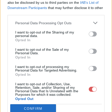
also be disclosed by us to third parties on the
IAB’s List of
Downstream Participants
that may further disclose it to other
third parties.
Personal Data Processing Opt Outs
Partager le fichier Anti-
I want to opt-out of the Sharing of my
personal data.
Publicité.txt sur le Web et les
Opted In
réseaux sociaux:
I want to opt-out of the Sale of my
Personal Data.
Opted In
I want to opt-out of processing my
Personal Data for Targeted Advertising.
Opted In
I want to opt-out of Collection, Use,
Retention, Sale, and/or Sharing of my
Personal Data that Is Unrelated with the
Télécharger le fichier Anti-Public
Purposes for which it was collected.
Opted Out
ité.txt
CONFIRM