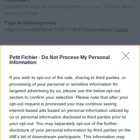
La présente page de téléchargement a été vue 1050 fois depuis
l'envoi du fichier
Page de téléchargement
https://www.petit-fichier.fr/2017/08/07/liste-cadeaux/
Copier
Aperçu du fichier
Petit Fichier -
Do Not Process My Personal
Information
webcam : https://www.fnac.com/Webcam-Logitech-C922-Pro-Strea
If you wish to opt-out of the sale, sharing to third parties, or
encore mdsd : http://www.son-video.com/Rayons/DAC-audio-por
processing of your personal or sensitive information for
targeted advertising by us, please use the below opt-out
pied rode : https://www.woodbrass.com/rode-psa1-p157513-af8
section to confirm your selection. Please note that after your
opt-out request is processed you may continue seeing
interest-based ads based on personal information utilized by
us or personal information disclosed to third parties prior to
your opt-out. You may separately opt-out of the further
disclosure of your personal information by third parties on the
IAB’s list of downstream participants. This information may