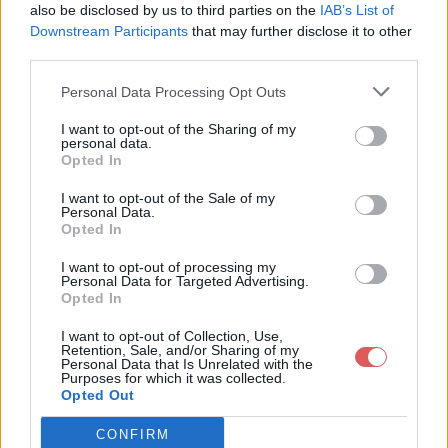
also be disclosed by us to third parties on the
IAB’s List of
Downstream Participants
that may further disclose it to other
third parties.
Personal Data Processing Opt Outs
Partager le fichier liste
I want to opt-out of the Sharing of my
personal data.
cadeaux.txt sur le Web et les
Opted In
réseaux sociaux:
I want to opt-out of the Sale of my
Personal Data.
Opted In
I want to opt-out of processing my
Personal Data for Targeted Advertising.
Opted In
I want to opt-out of Collection, Use,
Retention, Sale, and/or Sharing of my
Personal Data that Is Unrelated with the
Télécharger le fichier liste cadea
Purposes for which it was collected.
Opted Out
ux.txt
CONFIRM