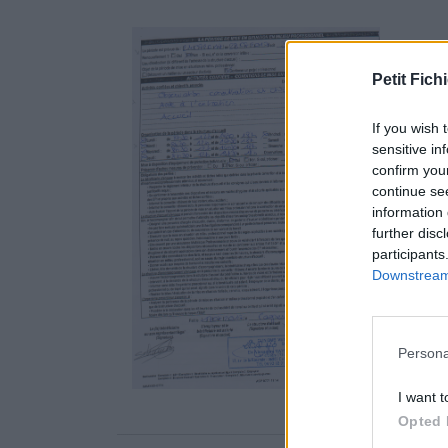
Petit Fichi
If you wish 
sensitive in
confirm you
continue se
information 
further disc
participants
Downstream 
Persona
I want t
Opted 