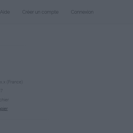
Aide
Créer un compte
Connexion
.x.x (France)
07
chier
pier