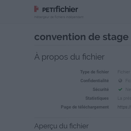
Hébergeur de fichiers indépendant
convention de stage 
À propos du fichier
Type de fichier
Fichie
Confidentialité
Fi
Sécurité
Ne
Statistiques
La prés
Page de téléchargement
https:/
Aperçu du fichier