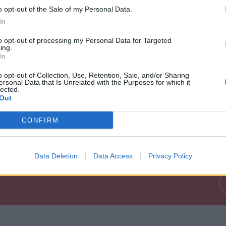
tion de stage saint jean 2.png sur l
o opt-out of the Sale of my Personal Data.
In
to opt-out of processing my Personal Data for Targeted
ing.
In
o opt-out of Collection, Use, Retention, Sale, and/or Sharing
ersonal Data that Is Unrelated with the Purposes for which it
lected.
Out
vention de stage saint jean 2.png
CONFIRM
Data Deletion
Data Access
Privacy Policy
tage saint jean 2.png