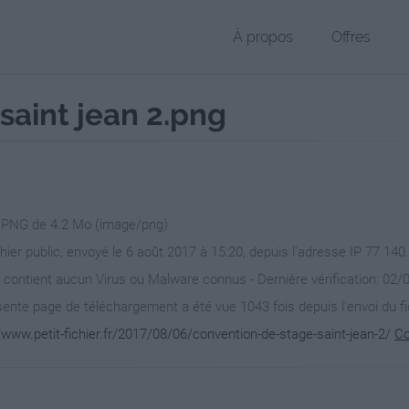
À propos
Offres
saint jean 2.png
r PNG de 4.2 Mo (image/png)
chier public, envoyé le 6 août 2017 à 15:20, depuis l'adresse IP 77.140
 contient aucun Virus ou Malware connus - Dernière vérification: 02/
ente page de téléchargement a été vue 1043 fois depuis l'envoi du fi
/www.petit-fichier.fr/2017/08/06/convention-de-stage-saint-jean-2/
Co