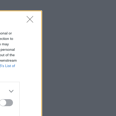
sonal or
ection to
ou may
 personal
out of the
 downstream
B’s List of