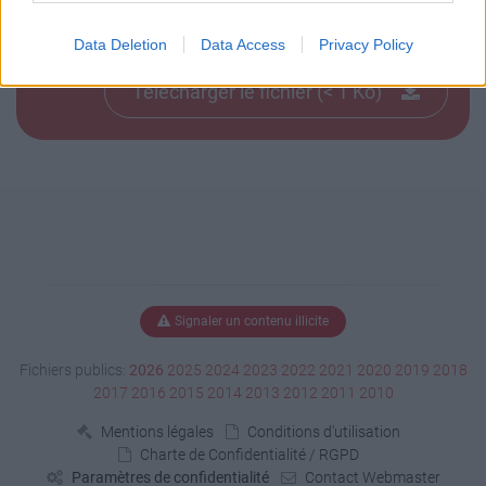
Télécharger test6.m3u8
Data Deletion
Data Access
Privacy Policy
Télécharger le fichier (< 1 Ko)
Signaler un contenu illicite
Fichiers publics:
2026
2025
2024
2023
2022
2021
2020
2019
2018
2017
2016
2015
2014
2013
2012
2011
2010
Mentions légales
Conditions d'utilisation
Charte de Confidentialité / RGPD
Paramètres de confidentialité
Contact Webmaster