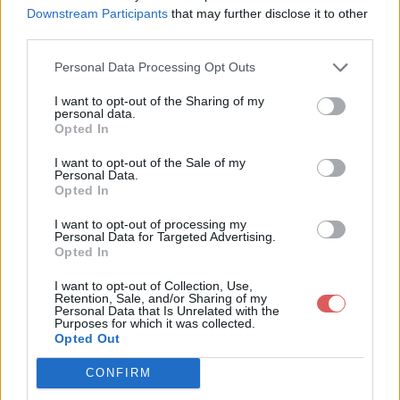
Downstream Participants
that may further disclose it to other
third parties.
Personal Data Processing Opt Outs
I want to opt-out of the Sharing of my
Partager le fichier test6.m3u8
personal data.
Opted In
sur le Web et les réseaux
I want to opt-out of the Sale of my
sociaux:
Personal Data.
Opted In
I want to opt-out of processing my
Personal Data for Targeted Advertising.
Opted In
I want to opt-out of Collection, Use,
Retention, Sale, and/or Sharing of my
Personal Data that Is Unrelated with the
Purposes for which it was collected.
Télécharger le fichier test6.m3u8
Opted Out
CONFIRM