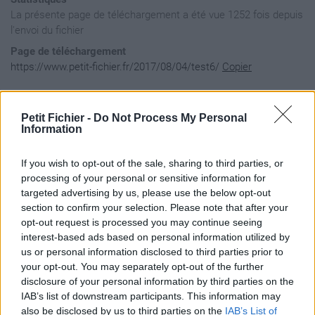
La présente page de téléchargement a été vue 1252 fois depuis
l'envoi du fichier
Page de téléchargement
https://www.petit-fichier.fr/2017/08/04/test6/
Copier
Aperçu du fichier
Petit Fichier -
Do Not Process My Personal
Information
If you wish to opt-out of the sale, sharing to third parties, or
#EXTM3U

#EXTINF:-1,Canal Series

processing of your personal or sensitive information for
http://62.210.245.19:8000/live/testapp/testapp/6.ts
targeted advertising by us, please use the below opt-out
section to confirm your selection. Please note that after your
opt-out request is processed you may continue seeing
interest-based ads based on personal information utilized by
us or personal information disclosed to third parties prior to
your opt-out. You may separately opt-out of the further
disclosure of your personal information by third parties on the
IAB’s list of downstream participants. This information may
also be disclosed by us to third parties on the
IAB’s List of