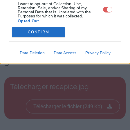
I want to opt-out of Collection, Use,
Retention, Sale, and/or Sharing of my
Personal Data that Is Unrelated with the
Purposes for which it was collected.
Opted Out
CONFIRM
Télécharger le fichier recepice.jp
Data Deletion
Data Access
Privacy Policy
g
Télécharger recepice.jpg
Télécharger le fichier (249 Ko)