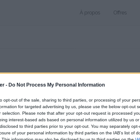
À propos
Offres
r WEBM de 9.8 Mo (video/webm)
er -
Do Not Process My Personal Information
chier public, envoyé le 3 août 2017 à 11:17, depuis l'adresse IP 90.120
 contient aucun Virus ou Malware connus - Dernière vérification: 02/
to opt-out of the sale, sharing to third parties, or processing of your per
ente page de téléchargement a été vue 1006 fois depuis l'envoi du fi
formation for targeted advertising by us, please use the below opt-out s
r selection. Please note that after your opt-out request is processed y
/www.petit-fichier.fr/2017/08/03/scriptxd/
Copier
eing interest-based ads based on personal information utilized by us or
disclosed to third parties prior to your opt-out. You may separately opt-
losure of your personal information by third parties on the IAB’s list of
xD.webm sur le Web et les réseaux s
. This information may also be disclosed by us to third parties on the
IA