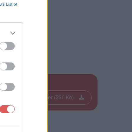
B’s List of
ok.pdf
Télécharger le fichier (236 Ko)