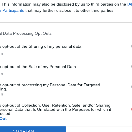
. This information may also be disclosed by us to third parties on the
IA
Participants
that may further disclose it to other third parties.
l Data Processing Opt Outs
o opt-out of the Sharing of my personal data.
In
asino_Calais_Règlement_jeu_Facebo
o opt-out of the Sale of my Personal Data.
In
_Règlement_jeu_Facebook.pdf
to opt-out of processing my Personal Data for Targeted
ing.
In
o opt-out of Collection, Use, Retention, Sale, and/or Sharing
ersonal Data that Is Unrelated with the Purposes for which it
lected.
Out
CONFIRM