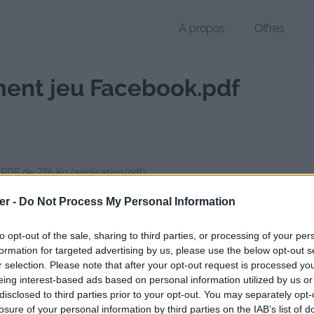
À propos
Offres
ment jeu Facebook.pdf
 PDF de 236 Ko (application/pdf)
chier public, envoyé le 3 août 2017 à 16:19, depuis l'adresse IP 90.80.x
er -
Do Not Process My Personal Information
 contient aucun Virus ou Malware connus - Dernière vérification: 3 jo
ente page de téléchargement a été vue 1010 fois depuis l'envoi du fi
to opt-out of the sale, sharing to third parties, or processing of your per
formation for targeted advertising by us, please use the below opt-out s
/www.petit-fichier.fr/2017/08/03/casino-calais-reglement-jeu-faceboo
r selection. Please note that after your opt-out request is processed y
eing interest-based ads based on personal information utilized by us or
disclosed to third parties prior to your opt-out. You may separately opt-
o_Calais_Règlement_jeu_Facebook.pd
losure of your personal information by third parties on the IAB’s list of