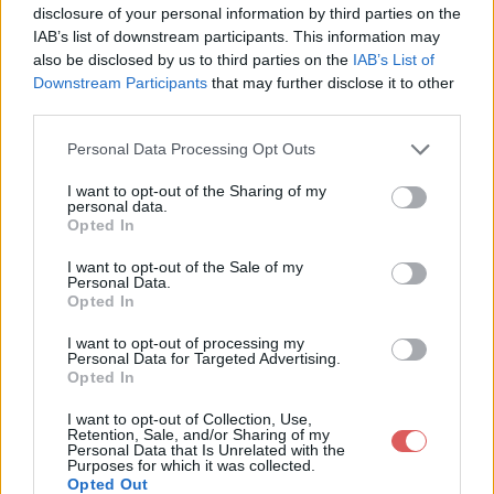
disclosure of your personal information by third parties on the
IAB’s list of downstream participants. This information may
also be disclosed by us to third parties on the
IAB’s List of
Downstream Participants
that may further disclose it to other
third parties.
Personal Data Processing Opt Outs
I want to opt-out of the Sharing of my
personal data.
Opted In
Partager le fichier mosaique.png
I want to opt-out of the Sale of my
sur le Web et les réseaux
Personal Data.
Opted In
sociaux:
I want to opt-out of processing my
Personal Data for Targeted Advertising.
Opted In
I want to opt-out of Collection, Use,
Retention, Sale, and/or Sharing of my
Personal Data that Is Unrelated with the
Purposes for which it was collected.
Opted Out