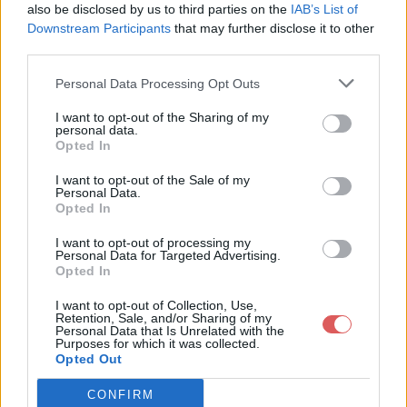
also be disclosed by us to third parties on the
IAB’s List of
Downstream Participants
that may further disclose it to other
third parties.
Personal Data Processing Opt Outs
Partager le fichier Thème
I want to opt-out of the Sharing of my
personal data.
DOFUS.json sur le Web et les
Opted In
réseaux sociaux:
I want to opt-out of the Sale of my
Personal Data.
Opted In
I want to opt-out of processing my
Personal Data for Targeted Advertising.
Opted In
I want to opt-out of Collection, Use,
Retention, Sale, and/or Sharing of my
Personal Data that Is Unrelated with the
Télécharger le fichier Thème DO
Purposes for which it was collected.
Opted Out
FUS.json
CONFIRM