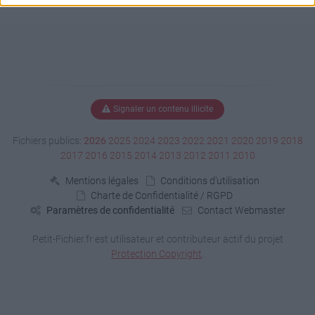
Signaler un contenu illicite
Fichiers publics:
2026
2025
2024
2023
2022
2021
2020
2019
2018
2017
2016
2015
2014
2013
2012
2011
2010
Mentions légales
Conditions d'utilisation
Charte de Confidentialité / RGPD
Paramètres de confidentialité
Contact Webmaster
Petit-Fichier.fr est utilisateur et contributeur actif du projet
Protection Copyright
.