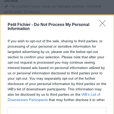
Sécurité
Ne contient aucun Virus ou Malware connus - Dernière
vérification: 25 heures
Statistiques
Petit Fichier -
Do Not Process My Personal
La présente page de téléchargement a été vue 980 fois depuis
Information
l'envoi du fichier
Page de téléchargement
If you wish to opt-out of the sale, sharing to third parties, or
https://www.petit-fichier.fr/2017/07/07/breve-consideration-
processing of your personal or sensitive information for
temoignage-local-24-06-2017/
targeted advertising by us, please use the below opt-out
Copier
section to confirm your selection. Please note that after your
opt-out request is processed you may continue seeing
interest-based ads based on personal information utilized by
Partager le fichier Brève
us or personal information disclosed to third parties prior to
your opt-out. You may separately opt-out of the further
Considération - Témoignage
disclosure of your personal information by third parties on the
Local (24-06-2017).pdf sur le
IAB’s list of downstream participants. This information may
also be disclosed by us to third parties on the
IAB’s List of
Web et les réseaux sociaux:
Downstream Participants
that may further disclose it to other
third parties.