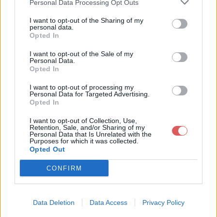
Personal Data Processing Opt Outs
I want to opt-out of the Sharing of my
personal data.
Opted In
Télécharger le fichier Brève Con
I want to opt-out of the Sale of my
Personal Data.
sidération - Témoignage Local (2
Opted In
4-06-2017).pdf
I want to opt-out of processing my
Personal Data for Targeted Advertising.
Opted In
I want to opt-out of Collection, Use,
Télécharger Brève Considération -
Retention, Sale, and/or Sharing of my
Personal Data that Is Unrelated with the
Témoignage Local (24-06-2017).p
Purposes for which it was collected.
Opted Out
df
CONFIRM
Télécharger le fichier (111 Ko)
Data Deletion
Data Access
Privacy Policy