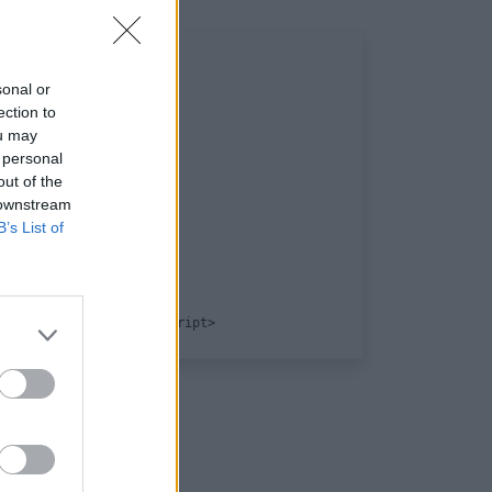
sonal or
ection to
ou may
 personal
out of the
 downstream
B’s List of
iaux: