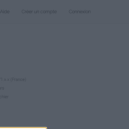
Aide
Créer un compte
Connexion
71.x.x (France)
urs
chier