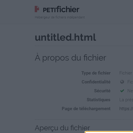
Hébergeur de fichiers indépendant
untitled.html
À propos du fichier
Type de fichier
Fichie
Confidentialité
Fic
Sécurité
Ne
Statistiques
La prés
Page de téléchargement
https:/
Aperçu du fichier