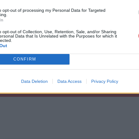
to opt-out of processing my Personal Data for Targeted
ing.
In
o opt-out of Collection, Use, Retention, Sale, and/or Sharing
ersonal Data that Is Unrelated with the Purposes for which it
tled.html
lected.
Out
CONFIRM
Data Deletion
Data Access
Privacy Policy