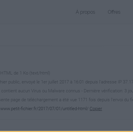
À propos
Offres
r HTML de 1 Ko (text/html)
hier public, envoyé le 1er juillet 2017 à 16:01 depuis l'adresse IP 37.1
 contient aucun Virus ou Malware connus - Dernière vérification: 3 jo
ente page de téléchargement a été vue 1171 fois depuis l'envoi du fi
/www.petit-fichier.fr/2017/07/01/untitled-html/
Copier