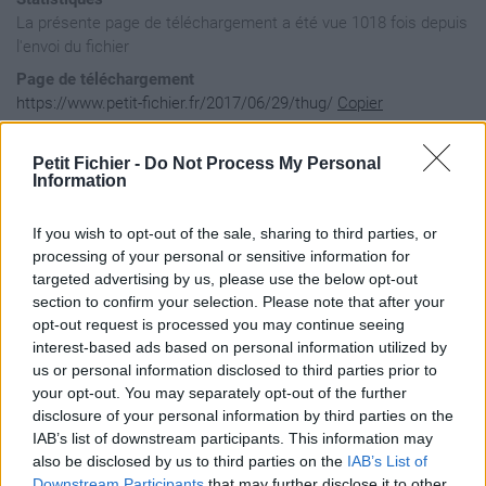
La présente page de téléchargement a été vue 1018 fois depuis
l'envoi du fichier
Page de téléchargement
https://www.petit-fichier.fr/2017/06/29/thug/
Copier
Petit Fichier -
Do Not Process My Personal
Aperçu du contenu du fichier
Information
If you wish to opt-out of the sale, sharing to third parties, or
Archive: / 2017 / 06 / 29 / thug / thug.zip

processing of your personal or sensitive information for
Taille de l'archive: 1905645 octets, nombre de fichiers et r
targeted advertising by us, please use the below opt-out
-rw----     0.0 fat   174904 b- defN 16-May-31 19:29 Icon.dd
section to confirm your selection. Please note that after your
-rw----     0.0 fat  5592560 b- defN 16-May-31 19:29 Diffuse
opt-out request is processed you may continue seeing
interest-based ads based on personal information utilized by
us or personal information disclosed to third parties prior to
your opt-out. You may separately opt-out of the further
disclosure of your personal information by third parties on the
IAB’s list of downstream participants. This information may
also be disclosed by us to third parties on the
IAB’s List of
Downstream Participants
that may further disclose it to other