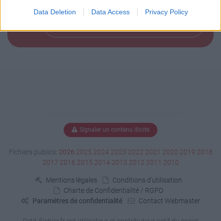
Data Deletion
Data Access
Privacy Policy
Télécharger le fichier (1.8 Mo)
Signaler un contenu illicite
Fichiers publics:
2026
2025
2024
2023
2022
2021
2020
2019
2018
2017
2016
2015
2014
2013
2012
2011
2010
Mentions légales
Conditions d'utilisation
Charte de Confidentialité / RGPD
Paramètres de confidentialité
Contact Webmaster