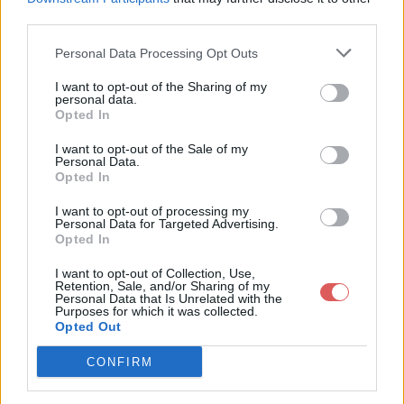
third parties.
Personal Data Processing Opt Outs
I want to opt-out of the Sharing of my
personal data.
Partager le fichier thug.zip sur le
Opted In
Web et les réseaux sociaux:
I want to opt-out of the Sale of my
Personal Data.
Opted In
I want to opt-out of processing my
Personal Data for Targeted Advertising.
Opted In
I want to opt-out of Collection, Use,
Retention, Sale, and/or Sharing of my
Personal Data that Is Unrelated with the
Télécharger le fichier thug.zip
Purposes for which it was collected.
Opted Out
CONFIRM
Télécharger thug.zip