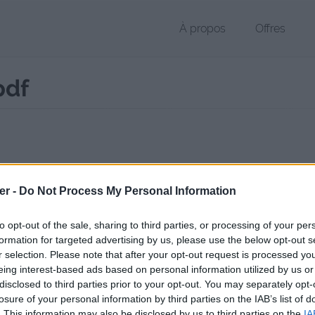
À propos
Offres
pdf
 PDF de 1.1 Mo (application/pdf)
er -
Do Not Process My Personal Information
chier public, envoyé le 23 juin 2017 à 21:06, depuis l'adresse IP 89.90.
 contient aucun Virus ou Malware connus - Dernière vérification: 02/
to opt-out of the sale, sharing to third parties, or processing of your per
ente page de téléchargement a été vue 1039 fois depuis l'envoi du fi
formation for targeted advertising by us, please use the below opt-out s
r selection. Please note that after your opt-out request is processed y
//www.petit-fichier.fr/2017/06/23/devenez-votre-boss/
Copier
eing interest-based ads based on personal information utilized by us or
disclosed to third parties prior to your opt-out. You may separately opt-
losure of your personal information by third parties on the IAB’s list of
z Votre Boss.pdf sur le Web et les 
. This information may also be disclosed by us to third parties on the
IA