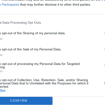
Participants
that may further disclose it to other third parties.
l Data Processing Opt Outs
o opt-out of the Sharing of my personal data.
venez Votre Boss.pdf
In
o opt-out of the Sale of my Personal Data.
In
Boss.pdf
to opt-out of processing my Personal Data for Targeted
ing.
In
o opt-out of Collection, Use, Retention, Sale, and/or Sharing
ersonal Data that Is Unrelated with the Purposes for which it
lected.
Out
CONFIRM