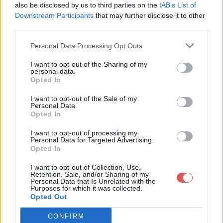
TEXTS ORAL BAC / SEQ5 / Tartuffe.jpg

also be disclosed by us to third parties on the
IAB’s List of
TEXTS ORAL BAC / SEQ5 / Ubu Roi.jpg

Downstream Participants
that may further disclose it to other
TEXTS ORAL BAC / SEQ6 / Roberto Zucco (1).jpg

third parties.
TEXTS ORAL BAC / SEQ6 / Roberto Zucco (2).jpg

TEXTS ORAL BAC / SEQ6 / Roberto Zucco (3).jpg

Personal Data Processing Opt Outs
TEXTS ORAL BAC / SEQ7 / seq VII texte 1.jpg

TEXTS ORAL BAC / SEQ7 / seq VII texte 2.jpg

Partager le fichier TEXTS ORAL
TEXTS ORAL BAC / SEQ7 / seq VII texte 3.jpg

I want to opt-out of the Sharing of my
TEXTS ORAL BAC / SEQ1

personal data.
BAC.rar sur le Web et les
TEXTS ORAL BAC / SEQ2

Opted In
TEXTS ORAL BAC / SEQ3

réseaux sociaux:
TEXTS ORAL BAC / SEQ4

I want to opt-out of the Sale of my
TEXTS ORAL BAC / SEQ5

Personal Data.
TEXTS ORAL BAC / SEQ6

Opted In
TEXTS ORAL BAC / SEQ7

I want to opt-out of processing my
Personal Data for Targeted Advertising.
Opted In
I want to opt-out of Collection, Use,
Retention, Sale, and/or Sharing of my
Personal Data that Is Unrelated with the
Télécharger le fichier TEXTS OR
Purposes for which it was collected.
Opted Out
AL BAC.rar
CONFIRM