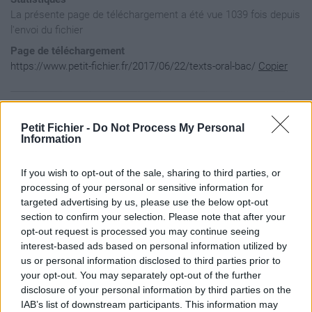
La présente page de téléchargement a été vue 1039 fois depuis
l'envoi du fichier
Page de téléchargement
https://www.petit-fichier.fr/2017/06/22/texts-oral-bac/
Copier
Aperçu du contenu du fichier
Petit Fichier -
Do Not Process My Personal
Information
TEXTS ORAL BAC / SEQ1 / S?q I texte 1.jpg

If you wish to opt-out of the sale, sharing to third parties, or
TEXTS ORAL BAC / SEQ1 / S?q I texte 2.jpg

TEXTS ORAL BAC / SEQ1 / S?q I texte 3.jpg

processing of your personal or sensitive information for
TEXTS ORAL BAC / SEQ2 / Gaud?, Le soleil des Scorta 1.jpg

targeted advertising by us, please use the below opt-out
TEXTS ORAL BAC / SEQ2 / Gaud?, Le soleil des Scorta 2.jpg

section to confirm your selection. Please note that after your
TEXTS ORAL BAC / SEQ2 / Gaud?, Le soleil des Scorta 3.jpg

opt-out request is processed you may continue seeing
TEXTS ORAL BAC / SEQ2 / Gaud?, Le soleil des Scorta 4.jpg

interest-based ads based on personal information utilized by
TEXTS ORAL BAC / SEQ3 / L'?cume des jours.odt

TEXTS ORAL BAC / SEQ3 / Melancholia.odt

us or personal information disclosed to third parties prior to
TEXTS ORAL BAC / SEQ4 / Ch. IV.jpg

your opt-out. You may separately opt-out of the further
TEXTS ORAL BAC / SEQ4 / Ch. Premier.jpg

disclosure of your personal information by third parties on the
TEXTS ORAL BAC / SEQ4 / Ch. VII.jpg

IAB’s list of downstream participants. This information may
TEXTS ORAL BAC / SEQ5 / Rhinoc?ros.jpg
