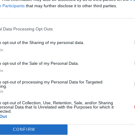
Participants
that may further disclose it to other third parties.
l Data Processing Opt Outs
o opt-out of the Sharing of my personal data.
rte de membre vierge V2.pdf
In
o opt-out of the Sale of my Personal Data.
In
e vierge V2.pdf
to opt-out of processing my Personal Data for Targeted
ing.
In
o opt-out of Collection, Use, Retention, Sale, and/or Sharing
ersonal Data that Is Unrelated with the Purposes for which it
lected.
Out
CONFIRM