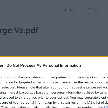
À propos
Offres
rge V2.pdf
 PDF de 285 Ko (application/pdf)
er -
Do Not Process My Personal Information
chier public, envoyé le 21 juin 2017 à 15:45, depuis l'adresse IP 86.192
 contient aucun Virus ou Malware connus - Dernière vérification: 02/
to opt-out of the sale, sharing to third parties, or processing of your per
ente page de téléchargement a été vue 2895 fois depuis l'envoi du fi
formation for targeted advertising by us, please use the below opt-out s
r selection. Please note that after your opt-out request is processed y
//www.petit-fichier.fr/2017/06/21/carte-de-membre-vierge-v2/
Copier
eing interest-based ads based on personal information utilized by us or
disclosed to third parties prior to your opt-out. You may separately opt-
losure of your personal information by third parties on the IAB’s list of
de membre vierge V2.pdf sur le Web 
. This information may also be disclosed by us to third parties on the
IA