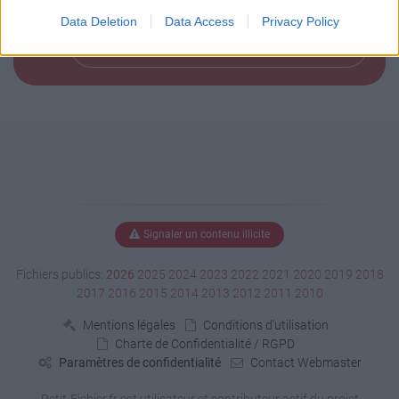
Data Deletion
Data Access
Privacy Policy
Télécharger le fichier (15.4 Mo)
Signaler un contenu illicite
Fichiers publics:
2026
2025
2024
2023
2022
2021
2020
2019
2018
2017
2016
2015
2014
2013
2012
2011
2010
Mentions légales
Conditions d'utilisation
Charte de Confidentialité / RGPD
Paramètres de confidentialité
Contact Webmaster