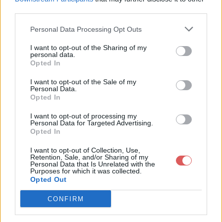
third parties.
Personal Data Processing Opt Outs
I want to opt-out of the Sharing of my
personal data.
Partager le fichier Tiranok.zip sur
Opted In
le Web et les réseaux sociaux:
I want to opt-out of the Sale of my
Personal Data.
Opted In
I want to opt-out of processing my
Personal Data for Targeted Advertising.
Opted In
I want to opt-out of Collection, Use,
Retention, Sale, and/or Sharing of my
Personal Data that Is Unrelated with the
Télécharger le fichier Tiranok.zip
Purposes for which it was collected.
Opted Out
CONFIRM
Télécharger Tiranok.zip