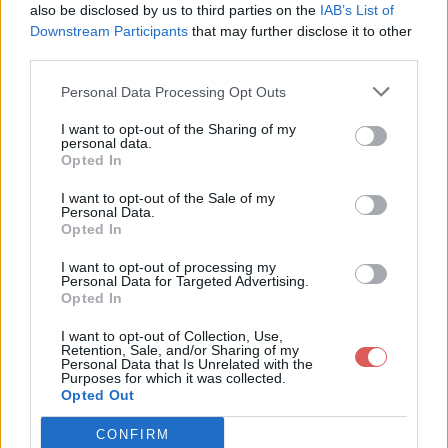
also be disclosed by us to third parties on the
IAB’s List of
Downstream Participants
that may further disclose it to other
third parties.
Personal Data Processing Opt Outs
Partager le fichier
I want to opt-out of the Sharing of my
personal data.
TiranoJunio.JSON sur le Web et
Opted In
les réseaux sociaux:
I want to opt-out of the Sale of my
Personal Data.
Opted In
I want to opt-out of processing my
Personal Data for Targeted Advertising.
Opted In
I want to opt-out of Collection, Use,
Retention, Sale, and/or Sharing of my
Personal Data that Is Unrelated with the
Télécharger le fichier TiranoJuni
Purposes for which it was collected.
Opted Out
o.JSON
CONFIRM