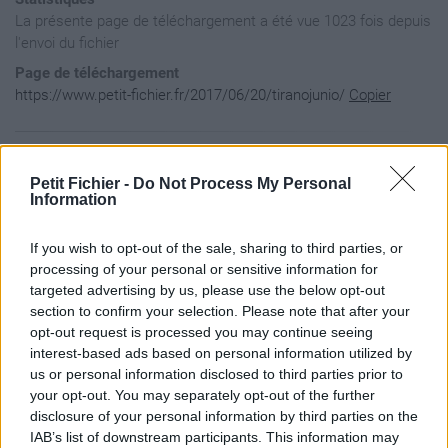
La présente page de téléchargement a été vue 1023 fois depuis
l'envoi du fichier
Page de téléchargement
https://www.petit-fichier.fr/2017/06/20/tiranojunio/
Copier
Aperçu du fichier
Petit Fichier -
Do Not Process My Personal
Information
[ 

If you wish to opt-out of the sale, sharing to third parties, or
    { 

        "author" : "siamotirano", 

processing of your personal or sensitive information for
        "name" : "Tirano", 

targeted advertising by us, please use the below opt-out
        "keyWords" : "negro,turqueza", 

section to confirm your selection. Please note that after your
        "version" : "1.0.5", 

opt-out request is processed you may continue seeing
        "dofusVersion" : "2.42", 

interest-based ads based on personal information utilized by
        "description" : "Tema negro con tuqueza.", 

        "url" : "https://www.petit-fichier.fr/2017/06/20/tem
us or personal information disclosed to third parties prior to
        "previewUrl" : "https://www.petit-fichier.fr/2016/10
your opt-out. You may separately opt-out of the further
        "creationDate" : "08/11/2016",

disclosure of your personal information by third parties on the
        "modificationDate" : "12/06/2017" 

IAB’s list of downstream participants. This information may
    } 
