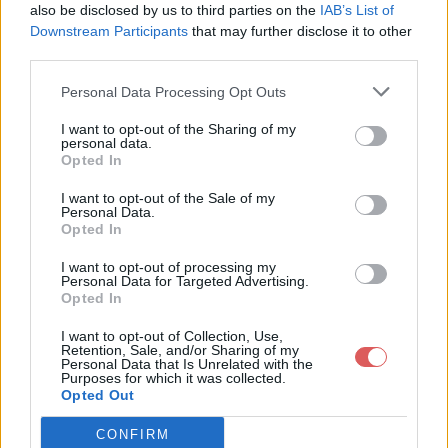
also be disclosed by us to third parties on the
IAB’s List of
Downstream Participants
that may further disclose it to other
third parties.
Personal Data Processing Opt Outs
Partager le fichier sauvagerie.zip
I want to opt-out of the Sharing of my
personal data.
sur le Web et les réseaux
Opted In
sociaux:
I want to opt-out of the Sale of my
Personal Data.
Opted In
I want to opt-out of processing my
Personal Data for Targeted Advertising.
Opted In
I want to opt-out of Collection, Use,
Retention, Sale, and/or Sharing of my
Personal Data that Is Unrelated with the
Télécharger le fichier sauvagerie.
Purposes for which it was collected.
Opted Out
zip
CONFIRM