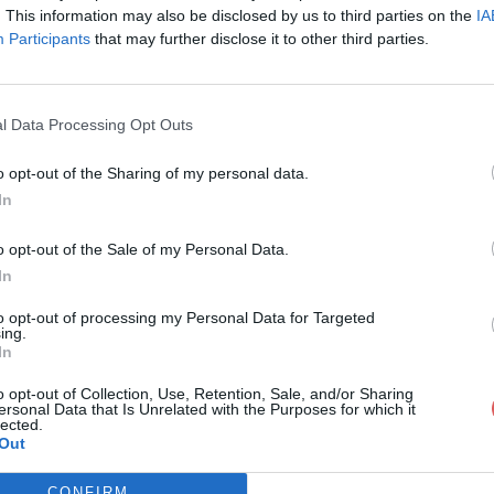
x:
. This information may also be disclosed by us to third parties on the
IA
Participants
that may further disclose it to other third parties.
l Data Processing Opt Outs
o opt-out of the Sharing of my personal data.
In
tribution à l_étiologie du cancer - 
o opt-out of the Sale of my Personal Data.
In
_étiologie du cancer - G. Lakhovsky - 192
to opt-out of processing my Personal Data for Targeted
ing.
In
o opt-out of Collection, Use, Retention, Sale, and/or Sharing
ersonal Data that Is Unrelated with the Purposes for which it
lected.
Out
CONFIRM