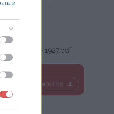
B’s List of
G. Lakhovsky - 1927.pdf
7.pdf
Télécharger le fichier (6.4 Mo)