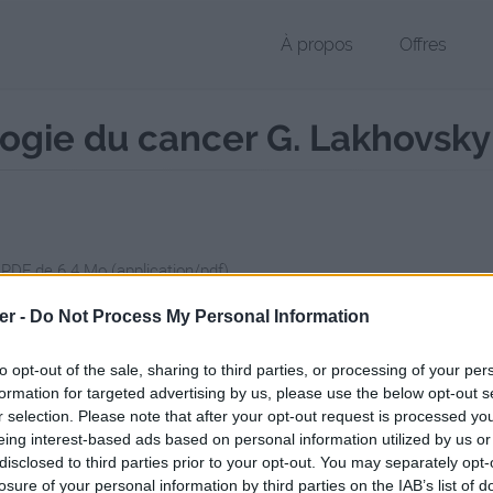
À propos
Offres
ologie du cancer G. Lakhovsky
 PDF de 6.4 Mo (application/pdf)
chier public, envoyé le 18 juin 2017 à 22:24, depuis l'adresse IP 86.218
er -
Do Not Process My Personal Information
 contient aucun Virus ou Malware connus - Dernière vérification: 02/
ente page de téléchargement a été vue 1689 fois depuis l'envoi du fi
to opt-out of the sale, sharing to third parties, or processing of your per
formation for targeted advertising by us, please use the below opt-out s
/www.petit-fichier.fr/2017/06/18/contribution-a-l-etiologie-du-cancer-
r selection. Please note that after your opt-out request is processed y
eing interest-based ads based on personal information utilized by us or
disclosed to third parties prior to your opt-out. You may separately opt-
bution à l_étiologie du cancer - G. L
losure of your personal information by third parties on the IAB’s list of