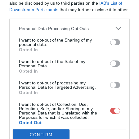
BEGIN:

also be disclosed by us to third parties on the
IAB’s List of
Downstream Participants
that may further disclose it to other
#On recupere la page web avec les prix

third parties.
system("phantomjs save_page.js https://www.g2a.com/call-of-d
sleep(16);

Personal Data Processing Opt Outs
Partager le fichier script-mw3-
#Ensuite on creer notre fichier texte avec le prix et le nom
I want to opt-out of the Sharing of my
system ('w3m -dump MW3.html | grep -B4 % | grep -B4 "^( )   
personal data.
2.pl sur le Web et les réseaux
sleep(8);

Opted In
sociaux:
I want to opt-out of the Sale of my
#On creer ensuite un autre fichier avec juste les prix

Personal Data.
system("cat prix.txt  | grep -o '.[0-9]\,[0-9][0-9]' > prixl
Opted In
sleep(4);

I want to opt-out of processing my
Personal Data for Targeted Advertising.
my $p1 = `cat prixligne.txt | cut -c1-5 | sed 's/ //g'`;

Opted In
my $p2 = `cat prixligne.txt | cut -c7-11 | sed 's/ //g'`;

my $p3 = `cat prixligne.txt | cut -c13-17 | sed 's/ //g'`;

I want to opt-out of Collection, Use,
my $p4 = `cat prixligne.txt | cut -c19-23 | sed 's/ //g'`;

Retention, Sale, and/or Sharing of my
Personal Data that Is Unrelated with the
Télécharger le fichier script-mw
Purposes for which it was collected.
$text=`cat prix.txt `;

Opted Out
3-2.pl
chomp $p1;

CONFIRM