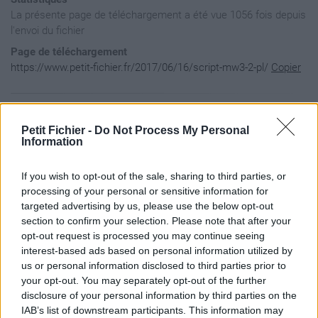
La présente page de téléchargement a été vue 1056 fois depuis
l'envoi du fichier
Page de téléchargement
https://www.petit-fichier.fr/2017/06/16/script-mw3-2-pl/
Copier
Aperçu du fichier
Petit Fichier -
Do Not Process My Personal
Information
#!/usr/bin/perl -w

If you wish to opt-out of the sale, sharing to third parties, or
use strict;

use warnings;

processing of your personal or sensitive information for
use Email::Stuffer;

targeted advertising by us, please use the below opt-out
section to confirm your selection. Please note that after your
opt-out request is processed you may continue seeing
my $msg;

interest-based ads based on personal information utilized by
my $text;

us or personal information disclosed to third parties prior to
your opt-out. You may separately opt-out of the further
my $pp=100;

disclosure of your personal information by third parties on the
my $align=0;

IAB’s list of downstream participants. This information may