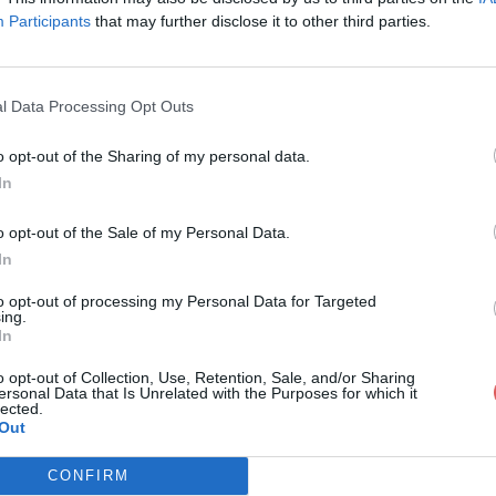
Participants
that may further disclose it to other third parties.
l Data Processing Opt Outs
o opt-out of the Sharing of my personal data.
 Christophe Mesnier.pdf
In
o opt-out of the Sale of my Personal Data.
In
Mesnier.pdf
to opt-out of processing my Personal Data for Targeted
ing.
In
o opt-out of Collection, Use, Retention, Sale, and/or Sharing
ersonal Data that Is Unrelated with the Purposes for which it
lected.
Out
CONFIRM