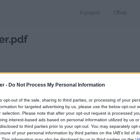
À propos
Offres
er.pdf
 PDF de 545 Ko (application/pdf)
er -
Do Not Process My Personal Information
chier public, envoyé le 15 juin 2017 à 21:06, depuis l'adresse IP 80.12.
 contient aucun Virus ou Malware connus - Dernière vérification: 02/
to opt-out of the sale, sharing to third parties, or processing of your per
ente page de téléchargement a été vue 1192 fois depuis l'envoi du fi
formation for targeted advertising by us, please use the below opt-out s
r selection. Please note that after your opt-out request is processed y
/www.petit-fichier.fr/2017/06/15/cv-christophe-mesnier-1/
Copier
eing interest-based ads based on personal information utilized by us or
disclosed to third parties prior to your opt-out. You may separately opt-
losure of your personal information by third parties on the IAB’s list of
istophe Mesnier.pdf sur le Web et l
. This information may also be disclosed by us to third parties on the
IA