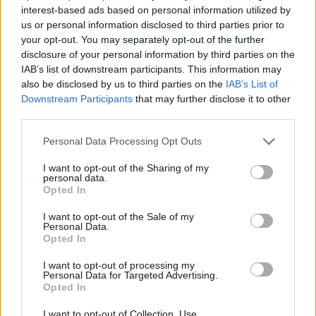
interest-based ads based on personal information utilized by
us or personal information disclosed to third parties prior to
your opt-out. You may separately opt-out of the further
disclosure of your personal information by third parties on the
IAB’s list of downstream participants. This information may
also be disclosed by us to third parties on the
IAB’s List of
Downstream Participants
that may further disclose it to other
third parties.
Personal Data Processing Opt Outs
I want to opt-out of the Sharing of my
personal data.
Opted In
I want to opt-out of the Sale of my
Personal Data.
Opted In
Partager le fichier IMG_0599.JPG
sur le Web et les réseaux
I want to opt-out of processing my
Personal Data for Targeted Advertising.
Opted In
sociaux:
I want to opt-out of Collection, Use,