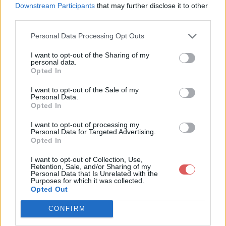
Downstream Participants
that may further disclose it to other
third parties.
Personal Data Processing Opt Outs
Partager le fichier DSC_0832.jpg
I want to opt-out of the Sharing of my
sur le Web et les réseaux
personal data.
Opted In
sociaux:
I want to opt-out of the Sale of my
Personal Data.
Opted In
I want to opt-out of processing my
Personal Data for Targeted Advertising.
Opted In
I want to opt-out of Collection, Use,
Télécharger le fichier DSC_0832.j
Retention, Sale, and/or Sharing of my
Personal Data that Is Unrelated with the
Purposes for which it was collected.
pg
Opted Out
CONFIRM