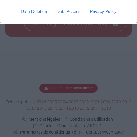
Télécharger DSC_0832.jpg
Data Deletion
Data Access
Privacy Policy
Télécharger le fichier (38.3 Mo)
Signaler un contenu illicite
Fichiers publics:
2026
2025
2024
2023
2022
2021
2020
2019
2018
2017
2016
2015
2014
2013
2012
2011
2010
Mentions légales
Conditions d'utilisation
Charte de Confidentialité / RGPD
Paramètres de confidentialité
Contact Webmaster