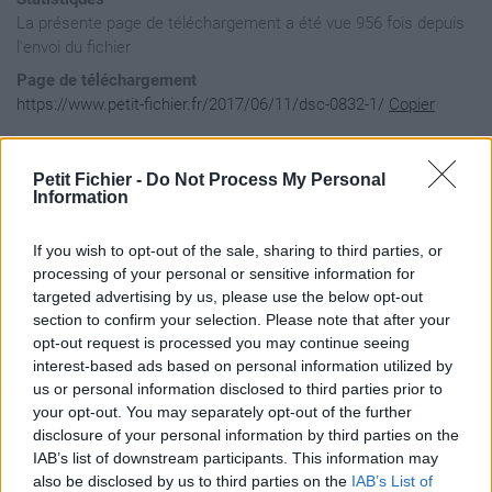
La présente page de téléchargement a été vue 956 fois depuis
l'envoi du fichier
Page de téléchargement
https://www.petit-fichier.fr/2017/06/11/dsc-0832-1/
Copier
Aperçu du fichier
Petit Fichier -
Do Not Process My Personal
Information
If you wish to opt-out of the sale, sharing to third parties, or
processing of your personal or sensitive information for
targeted advertising by us, please use the below opt-out
section to confirm your selection. Please note that after your
opt-out request is processed you may continue seeing
interest-based ads based on personal information utilized by
us or personal information disclosed to third parties prior to
your opt-out. You may separately opt-out of the further
disclosure of your personal information by third parties on the
IAB’s list of downstream participants. This information may
also be disclosed by us to third parties on the
IAB’s List of