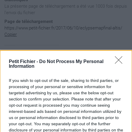
La présente page de téléchargement a été vue 1003 fois depuis
l'envoi du fichier
Page de téléchargement
https://www.petit-fichier.fr/2017/06/10/eclypsemapfinal-altis/
Copier
Aperçu du contenu du fichier
Petit Fichier -
Do Not Process My Personal
Information
eclypseMAPfinal.Altis / mission.sqm

If you wish to opt-out of the sale, sharing to third parties, or
processing of your personal or sensitive information for
targeted advertising by us, please use the below opt-out
section to confirm your selection. Please note that after your
opt-out request is processed you may continue seeing
interest-based ads based on personal information utilized by
us or personal information disclosed to third parties prior to
your opt-out. You may separately opt-out of the further
disclosure of your personal information by third parties on the