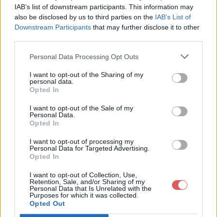
IAB’s list of downstream participants. This information may
also be disclosed by us to third parties on the
IAB’s List of
Downstream Participants
that may further disclose it to other
third parties.
Personal Data Processing Opt Outs
Partager le fichier
I want to opt-out of the Sharing of my
personal data.
eclypseMAPfinal.Altis.rar sur le
Opted In
Web et les réseaux sociaux:
I want to opt-out of the Sale of my
Personal Data.
Opted In
I want to opt-out of processing my
Personal Data for Targeted Advertising.
Opted In
I want to opt-out of Collection, Use,
Retention, Sale, and/or Sharing of my
Personal Data that Is Unrelated with the
Télécharger le fichier eclypseMA
Purposes for which it was collected.
Opted Out
Pfinal.Altis.rar