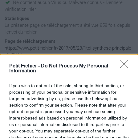
Ne contient aucun Virus ou Malware connus - Dernière
vérification: hier
Statistiques
La présente page de téléchargement a été vue 858 fois depuis
l'envoi du fichier
Page de téléchargement
https://www.petit-fichier.fr/2017/05/28/1tdi-synthese-principale-
v1-2015/
Copier
Petit Fichier -
Do Not Process My Personal
Information
Partager le fichier
If you wish to opt-out of the sale, sharing to third parties, or
1TDI_Synthese_Principale_V1_201
processing of your personal or sensitive information for
targeted advertising by us, please use the below opt-out
sur le Web et les réseaux
section to confirm your selection. Please note that after your
sociaux:
opt-out request is processed you may continue seeing
interest-based ads based on personal information utilized by
us or personal information disclosed to third parties prior to
your opt-out. You may separately opt-out of the further
disclosure of your personal information by third parties on the