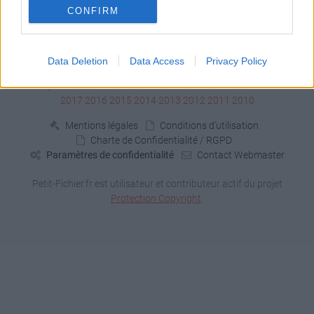
CONFIRM
Signaler un contenu illicite
Data Deletion
Data Access
Privacy Policy
Fichiers publics:
2026
2025
2024
2023
2022
2021
2020
2019
2018
2017
2016
2015
2014
2013
2012
2011
2010
Mentions légales
Conditions d'utilisation
Charte de Confidentialité / RGPD
Paramètres de confidentialité
Contact Webmaster
Petit-Fichier.fr est utilisateur et contributeur actif du projet
Protection Copyright
.