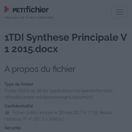
Hébergeur de fichiers indépendant
1TDI Synthese Principale V
1 2015.docx
À propos du fichier
Type de fichier
Fichier DOCX de 86 Ko (application/vnd.openxmlformats-
officedocument.wordprocessingml.document)
Confidentialité
Fichier public, envoyé le 28 mai 2017 à 17:53, depuis
l'adresse IP 41.251.x.x (Maroc)
Sécurité