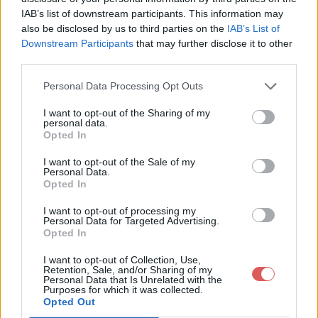
IAB’s list of downstream participants. This information may
also be disclosed by us to third parties on the
IAB’s List of
Downstream Participants
that may further disclose it to other
third parties.
Télécharger le fichier 1TDI_Synth
Personal Data Processing Opt Outs
ese_Principale_V1_2015.docx
I want to opt-out of the Sharing of my
personal data.
Opted In
Télécharger 1TDI_Synthese_Princi
I want to opt-out of the Sale of my
pale_V1_2015.docx
Personal Data.
Opted In
I want to opt-out of processing my
Personal Data for Targeted Advertising.
Télécharger le fichier (86 Ko)
Opted In
I want to opt-out of Collection, Use,
Retention, Sale, and/or Sharing of my
Personal Data that Is Unrelated with the
Purposes for which it was collected.
Opted Out