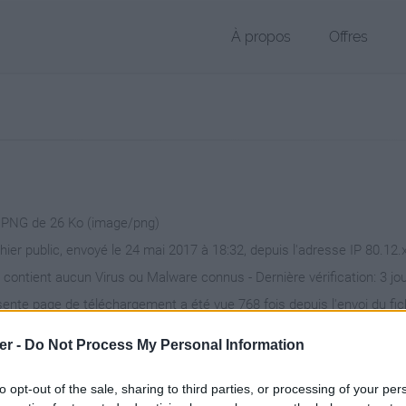
À propos
Offres
r PNG de 26 Ko (image/png)
chier public, envoyé le 24 mai 2017 à 18:32, depuis l'adresse IP 80.12.
 contient aucun Virus ou Malware connus - Dernière vérification: 3 jo
ente page de téléchargement a été vue 768 fois depuis l'envoi du fic
/www.petit-fichier.fr/2017/05/24/rocher/
Copier
er -
Do Not Process My Personal Information
to opt-out of the sale, sharing to third parties, or processing of your per