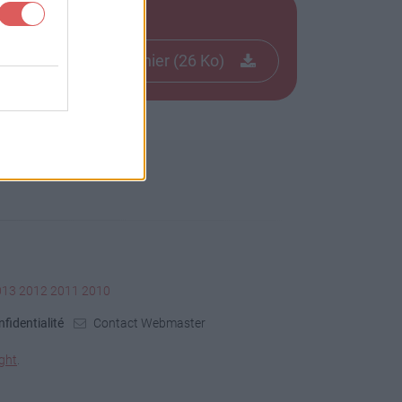
Télécharger le fichier (26 Ko)
013
2012
2011
2010
fidentialité
Contact Webmaster
ght
.