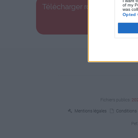
I want t
Télécharger rocher.png
of my P
was col
Opted 
Fichiers publics:
20
Mentions légales
Conditions d
Pet