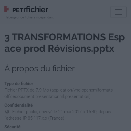
Hébergeur de fichiers indépendant
3 TRANSFORMATIONS Esp
ace prod Révisions.pptx
À propos du fichier
Type de fichier
Fichier PPTX de 7.9 Mo (application/vnd.openxmlformats-
officedocument.presentationml.presentation)
Confidentialité
Fichier public, envoyé le 21 mai 2017 à 15:40, depuis
l'adresse IP 85.117.x.x (France)
Sécurité