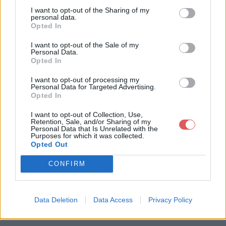
I want to opt-out of the Sharing of my
personal data.
Opted In
I want to opt-out of the Sale of my
Télécharger le fichier 3 TRANSF
Personal Data.
Opted In
ORMATIONS Espace prod Révisi
ons.pptx
I want to opt-out of processing my
Personal Data for Targeted Advertising.
Opted In
I want to opt-out of Collection, Use,
Retention, Sale, and/or Sharing of my
Télécharger 3 TRANSFORMATION
Personal Data that Is Unrelated with the
Purposes for which it was collected.
S Espace prod Révisions.pptx
Opted Out
CONFIRM
Télécharger le fichier (7.9 Mo)
Data Deletion
Data Access
Privacy Policy