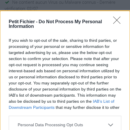
Ne contient aucun Virus ou Malware connus - Dernière
vérification: 02/07
Statistiques
Petit Fichier -
Do Not Process My Personal
La présente page de téléchargement a été vue 732 fois depuis
Information
l'envoi du fichier
Page de téléchargement
If you wish to opt-out of the sale, sharing to third parties, or
https://www.petit-fichier.fr/2017/05/21/3-transformations-
processing of your personal or sensitive information for
espace-prod-revisions/
targeted advertising by us, please use the below opt-out
Copier
section to confirm your selection. Please note that after your
opt-out request is processed you may continue seeing
interest-based ads based on personal information utilized by
Partager le fichier 3
us or personal information disclosed to third parties prior to
your opt-out. You may separately opt-out of the further
TRANSFORMATIONS Espace
disclosure of your personal information by third parties on the
prod Révisions.pptx sur le Web
IAB’s list of downstream participants. This information may
also be disclosed by us to third parties on the
IAB’s List of
et les réseaux sociaux:
Downstream Participants
that may further disclose it to other
third parties.
Personal Data Processing Opt Outs