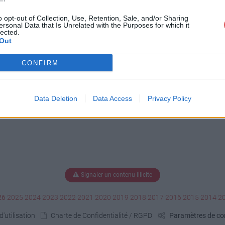
emindMeKhey.JPG
o opt-out of Collection, Use, Retention, Sale, and/or Sharing
ersonal Data that Is Unrelated with the Purposes for which it
lected.
Out
.JPG
CONFIRM
Data Deletion
Data Access
Privacy Policy
Signaler un contenu illicite
26
2025
2024
2023
2022
2021
2020
2019
2018
2017
2016
2015
2014
2
'utilisation
Charte de Confidentialité / RGPD
Paramètres de con