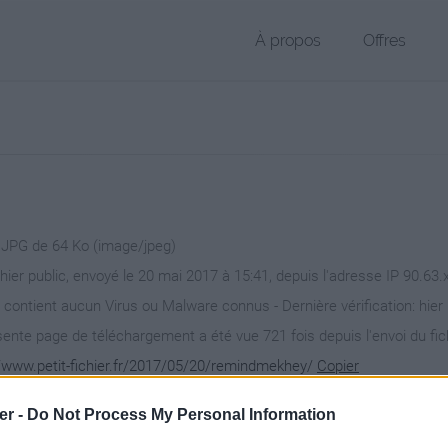
À propos
Offres
r JPG de 64 Ko (image/jpeg)
chier public, envoyé le 20 mai 2017 à 15:41, depuis l'adresse IP 90.63.
 contient aucun Virus ou Malware connus - Dernière vérification: hier
ente page de téléchargement a été vue 721 fois depuis l'envoi du fic
//www.petit-fichier.fr/2017/05/20/remindmekhey/
Copier
er -
Do Not Process My Personal Information