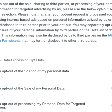
to opt-out of the sale, sharing to third parties, or processing of your per
formation for targeted advertising by us, please use the below opt-out s
r selection. Please note that after your opt-out request is processed y
eing interest-based ads based on personal information utilized by us or
disclosed to third parties prior to your opt-out. You may separately opt-
losure of your personal information by third parties on the IAB’s list of
. This information may also be disclosed by us to third parties on the
IA
Participants
that may further disclose it to other third parties.
l Data Processing Opt Outs
dMeKhey.JPG sur le Web et les rése
o opt-out of the Sharing of my personal data.
In
o opt-out of the Sale of my Personal Data.
In
to opt-out of processing my Personal Data for Targeted
ing.
In