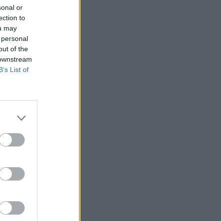
sonal or
ection to
ou may
 personal
out of the
 downstream
B’s List of
aux sociaux: