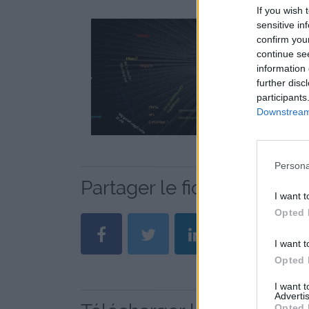
If you wish 
sensitive in
confirm you
continue se
information 
further disc
participants
Downstream 
Persona
Partager le fichier Remin
I want t
Opted 
I want t
Opted 
I want 
Advertis
Opted 