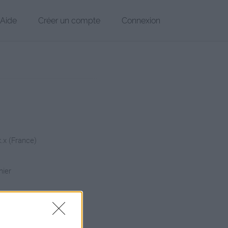
Aide
Créer un compte
Connexion
x.x (France)
hier