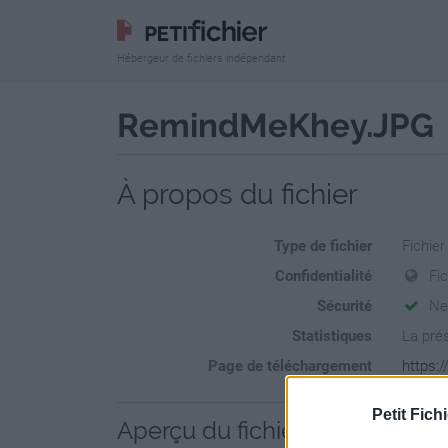
Hébergeur de fichiers indépendant
RemindMeKhey.JPG
À propos du fichier
Type de fichier
Fichie
Confidentialité
Fi
Sécurité
Ne
Statistiques
La prés
Page de téléchargement
https:
Petit Fichi
Aperçu du fichier