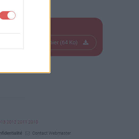
Télécharger le fichier (64 Ko)
013
2012
2011
2010
fidentialité
Contact Webmaster