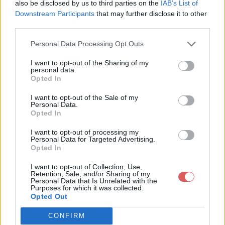
also be disclosed by us to third parties on the
IAB’s List of
Downstream Participants
that may further disclose it to other
third parties.
Personal Data Processing Opt Outs
Télécharger le fichier communiq
ue_President_Schraen.docx
I want to opt-out of the Sharing of my
personal data.
Opted In
I want to opt-out of the Sale of my
Personal Data.
Télécharger communique_Preside
Opted In
nt_Schraen.docx
I want to opt-out of processing my
Personal Data for Targeted Advertising.
Opted In
Télécharger le fichier (14 Ko)
I want to opt-out of Collection, Use,
Retention, Sale, and/or Sharing of my
Personal Data that Is Unrelated with the
Purposes for which it was collected.
Opted Out
CONFIRM