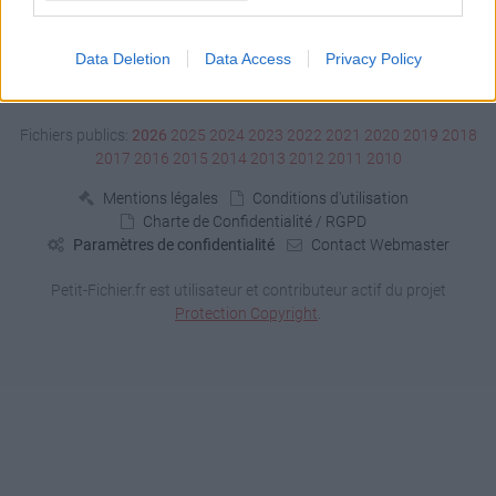
Data Deletion
Data Access
Privacy Policy
Signaler un contenu illicite
Fichiers publics:
2026
2025
2024
2023
2022
2021
2020
2019
2018
2017
2016
2015
2014
2013
2012
2011
2010
Mentions légales
Conditions d'utilisation
Charte de Confidentialité / RGPD
Paramètres de confidentialité
Contact Webmaster
Petit-Fichier.fr est utilisateur et contributeur actif du projet
Protection Copyright
.