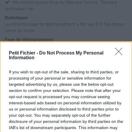
Ne contient aucun Virus ou Malware connus - Dernière
vérification: hier
Statistiques
La présente page de téléchargement a été vue 676 fois depuis
l'envoi du fichier
Page de téléchargement
https://www.petit-fichier.fr/2017/05/18/communique-president-
schraen/
Petit Fichier -
Do Not Process My Personal
Information
Copier
If you wish to opt-out of the sale, sharing to third parties, or
Partager le fichier
processing of your personal or sensitive information for
targeted advertising by us, please use the below opt-out
communique_President_Schraen
section to confirm your selection. Please note that after your
sur le Web et les réseaux
opt-out request is processed you may continue seeing
interest-based ads based on personal information utilized by
sociaux:
us or personal information disclosed to third parties prior to
your opt-out. You may separately opt-out of the further
disclosure of your personal information by third parties on the
IAB’s list of downstream participants. This information may