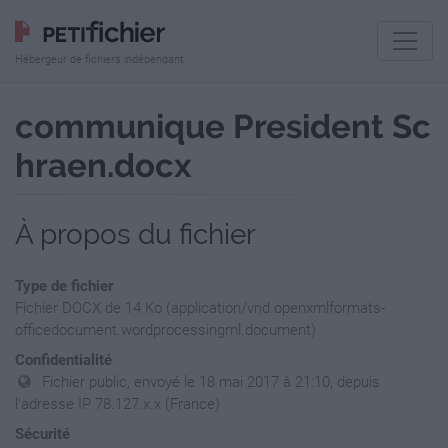
Hébergeur de fichiers indépendant
communique President Sc
hraen.docx
À propos du fichier
Type de fichier
Fichier DOCX de 14 Ko (application/vnd.openxmlformats-
officedocument.wordprocessingml.document)
Confidentialité
Fichier public, envoyé le 18 mai 2017 à 21:10, depuis
l'adresse IP 78.127.x.x (France)
Sécurité